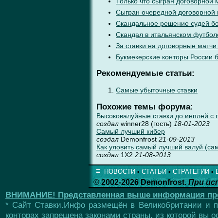
Только что сыгран договорной 
Сыгран очередной договорной
Скандальное решение судей бо
Скандал в итальянском футбол
За ставки на договорные матчи
Букмекерские конторы России 
Рекомендуемые статьи:
Самые убыточные ставки
Похожие темы форума:
Высоковалуйные ставки до инплей с 
создал
winner28 (гость)
18-01-2023
Самый лучший кибер
создал
Demonfrost
21-09-2013
Как уловить самый лучший валуй (са
создал
1X2
21-08-2013
≡
НОВОСТИ
▪
СТАТЬИ
▪
СТРАТЕГИИ
▪
© 2002-2026 Demonfrost.
При ис
ВНИМАНИЕ!
Представленная выше информация пред
* Сайт Ставки.Инфо размещён в Великобритании и п
конторах запрещена законами страны, из которой вы 