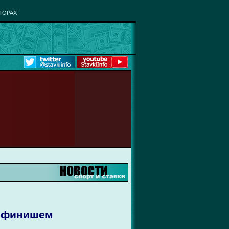
ТОРАХ
м финишем