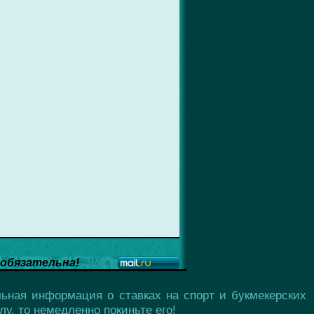
обязательна!
ьная информация о ставках на спорт и букмекерских
у, то немедленно покиньте его!