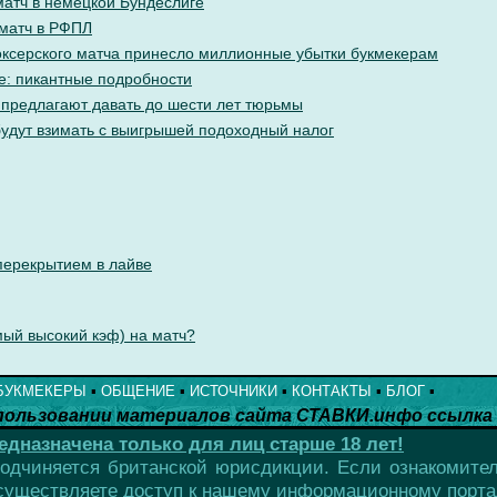
матч в немецкой Бундеслиге
 матч в РФПЛ
ксерского матча принесло миллионные убытки букмекерам
е: пикантные подробности
 предлагают давать до шести лет тюрьмы
будут взимать с выигрышей подоходный налог
перекрытием в лайве
мый высокий кэф) на матч?
БУКМЕКЕРЫ
▪
ОБЩЕНИЕ
▪
ИСТОЧНИКИ
▪
КОНТАКТЫ
▪
БЛОГ
▪
пользовании материалов сайта СТАВКИ.инфо ссылка 
назначена только для лиц старше 18 лет!
одчиняется британской юрисдикции. Если ознакомител
осуществляете доступ к нашему информационному портал