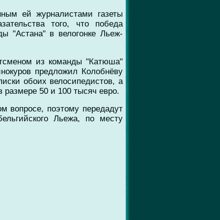
нным ей журналистами газеты
азательства того, что победа
ы "Астана" в велогонке Льеж-
ртсменом из команды "Катюша"
инокуров предложил Колобнёву
писки обоих велосипедистов, а
 размере 50 и 100 тысяч евро.
ом вопросе, поэтому передадут
ельгийского Льежа, по месту