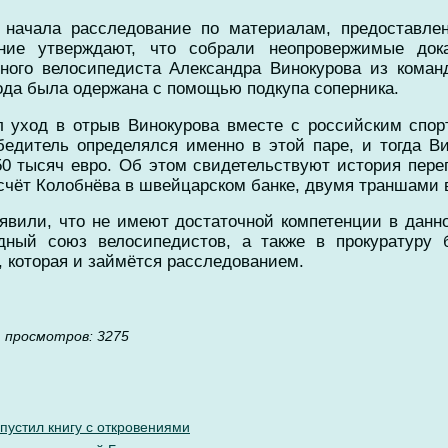
 начала расследование по материалам, предоставле
едние утверждают, что собрали неопровержимые док
ьного велосипедиста Александра Винокурова из команд
года была одержана с помощью подкупа соперника.
л уход в отрыв Винокурова вместе с российским спо
едитель определялся именно в этой паре, и тогда В
50 тысяч евро. Об этом свидетельствуют история пере
счёт Колобнёва в швейцарском банке, двумя траншами в
явили, что не имеют достаточной компетенции в данн
ный союз велосипедистов, а также в прокуратуру б
, которая и займётся расследованием.
проcмотров: 3275
пустил книгу с откровениями