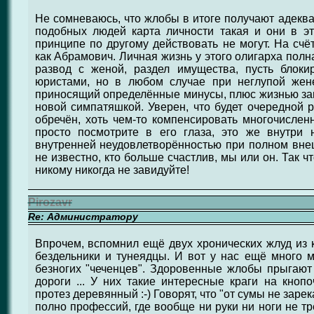
Не сомневаюсь, что жлобы в итоге получают адекват
подобных людей карта личности такая и они в эт
принципе по другому действовать не могут. На счё
как Абрамович. Личная жизнь у этого олигарха полн
развод с женой, раздел имущества, пусть блок
юристами, но в любом случае при неглупой жен
приносящий определённые минусы, плюс жизнью з
новой симпатяшкой. Уверен, что будет очередной р
обречён, хоть чем-то компенсировать многочисле
просто посмотрите в его глаза, это же внутри 
внутренней неудовлетворённостью при полном вне
не известно, кто больше счастлив, мы или он. Так ч
никому никогда не завидуйте!
Pirozavr
Re: Администратору
Впрочем, вспомнил ещё двух хронических жлуд из 
бездельники и тунеядцы. И вот у нас ещё много 
безногих "чеченцев". Здоровенные жлобы прыгают
дороги ... У них такие интересные краги на кнопо
протез деревянный :-) Говорят, что "от сумы не зарек
полно профессий, где вообще ни руки ни ноги не тр