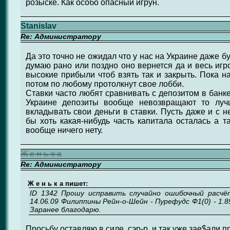
розыске. Как особо опасный игрун.
Stanislav
Re: Администратору
Да это точно не ожидал что у нас на Украине даже б
думаю рано или поздно оно вернется да и весь игр
высокие прибыли чтоб взять так и закрыть. Пока н
потом по любому протолкнут свое лобби.
Ставки часто любят сравнивать с депозитом в банке 
Украине депозиты вообще невозвращают то луч
вкладывать свои деньги в ставки. Пусть даже и с 
бы хоть какая-нибудь часть капитала осталась а т
вообще ничего нету.
Ж е н ь к а
Re: Администратору
Ж е н ь к а пишет:
ID 1342 Прошу исправить случайно ошибочный расчё
14.06.09 Филиппины Рейн-о-Шейн - Пурефудс Ф1(0) - 1.8
Заранее благодарю.
Просьбу оставляю в силе, сэр-р, и так уже зае$али 