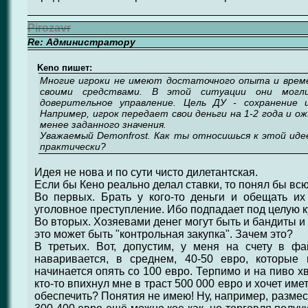
Pirozavr
Re: Администратору
Keno пишет:
Многие игроки не имеют достаточного опыта и врем
своими средствами. В этой ситуации они могл
доверительное управление. Цель ДУ - сохранение 
Например, игрок передает свои деньги на 1-2 года и о
менее заданного значения.
Уважаемый Demonfrost. Как ты относишься к этой ид
практически?
Идея не нова и по сути чисто дилетантская.
Если бы Кено реально делал ставки, то понял бы вс
Во первых. Брать у кого-то деньги и обещать их
уголовное преступление. Ибо подпадает под целую ку
Во вторых. Хозяевами денег могут быть и бандиты и 
это может быть "контрольная закупка". Зачем это?
В третьих. Вот, допустим, у меня на счету в ф
наваривается, в среднем, 40-50 евро, которые
начинается опять со 100 евро. Терпимо и на пиво х
кто-то впихнул мне в траст 500 000 евро и хочет име
обеспечить? Понятия не имею! Ну, например, размес