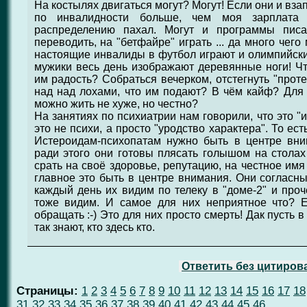
На костылях двигаться могут? Могут! Если они и взап
по инвалидности больше, чем моя зарплата 
распределению пахал. Могут и программы писа
переводить, на "бетфайре" играть ... да много чего 
настоящие инвалиды в футбол играют и олимпийские
мужики весь день изображают деревянные ноги! Ч
им радость? Собраться вечерком, отстегнуть "проте
над над лохами, что им подают? В чём кайф? Для ч
можно жить не хуже, но честно?
На занятиях по психиатрии нам говорили, что это "
это не психи, а просто "уродство характера". То ест
Истероидам-психопатам нужно быть в центре вн
ради этого они готовы плясать голышом на столах 
срать на своё здоровье, репутацию, на честное имя
главное это быть в центре внимания. Они согласн
каждый день их видим по телеку в "доме-2" и проч
тоже видим. И самое для них неприятное что? 
обращать :-) Это для них просто смерть! Дак пусть в
так знают, кто здесь кто.
Ответить без цитиров
Страницы:
1
2
3
4
5
6
7
8
9
10
11
12
13
14
15
16
17
18
31
32
33
34
35
36
37
38
39
40
41
42
43
44
45
46