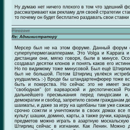
Ну думаю нет ничего плохого в том что здешний фо
рассматривают как рекламу для своей стратегии ста
то почему он будет бесплатно раздавать свои ставки
Pirozavr
Re: Администратору
Мерсер был не на этом форуме. Данный форум о
суперпупермегакапперами. Это Volga и Kappara и
дистанции они, мягко говоря, были в минусе. Ос
создавал десятки клонов и понять каков его истин
Но по видимому тоже минусовой. Был ещё Штирлиц
был не большой. Потом Штирлиц увлёкся истреб
ухудшились :-) Вроде бы штандартенфюрер тоже вст
быть и покерства. Но сейчас это не имеет значе
"свободная" (от варварской и деспотической Р
дальнейшего пресмыкания перед пиндосами и,
демократии и свобод, запретило своим гражданам дел
шахматы, и даже за игру на щелбаны там уже сажают
срочно сожгли и уничтожили в своих домах все 
культу: шашки, домино, карты, а также ручки, каранд
предметов можно играть в азартную москальскую и
Штирлиц сейчас в изгнании. Как Ленин. Можно д