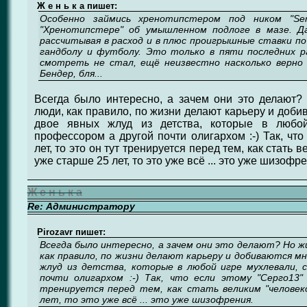
Ж е н ь к а пишет:
Особенно займись хренотипстером под ником "Se
"Хренотипстере" об умышленном подлоге в мазе. Д
рассчитывая в расход и в плюс проигрышные ставки по 
гандболу и футболу. Это только в пяти последних р
смотреть не стал, ещё неизвестно насколько верно
Бендер, бля...
Всегда было интересно, а зачем они это делают? 
люди, как правило, по жизни делают карьеру и доби
двое явных жлуд из детства, которые в любой
профессором а другой почти олигархом :-) Так, что
лет, то это он тут тренируется перед тем, как стать 
уже старше 25 лет, то это уже всё ... это уже шизофр
Ж е н ь к а
Re: Администратору
Pirozavr пишет:
Всегда было интересно, а зачем они это делают? Но ж
как правило, по жизни делают карьеру и добиваются мн
жлуд из детства, которые в любой игре мухлевали, 
почти олигархом :-) Так, что если этому "Серго13
тренируется перед тем, как стать великим "человеко
лет, то это уже всё ... это уже шизофрения.