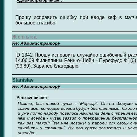
Администратор пишет:
Прошу исправить ошибку при вводе кеф в матче
большое спасибо!
Ж е н ь к а
Re: Администратору
ID 1342 Прошу исправить случайно ошибочный расчё
14.06.09 Филиппины Рейн-о-Шейн - Пурефудс Ф1(0)
(93:89). Заранее благодарю.
Stanislav
Re: Администратору
Pirozavr пишет:
Помню, был такой чувак - "Мерсер". Он на форуме 
советами, которые всегда будут бесплатными. Около 
и уже полно народу повелось начинать день с чтения ег
чем и всегда - чувак заявил о прекращении бесплатно
как раз такой: "вы мне логины и пароли от своих сче
заходить и ставить". Ну его сразу освистали и исче
никогда.