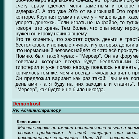
300-400 евро ещё можно кое-как, но торговля получ
счету сразу сделает меня заметным и вскоре 
издержки". А это уже 20% от выигрыша!! Это гор
конторе. Крупная сумма на счету - мишень для хак
упереть денежки. Если играть не на файре, то тут 
говоря, это хрень. Тем более, что опытному и
нужен он игроку начинающему.
Кто те клиенты, что захотят отдать деньги в тра
бестолковые и ленивые личности у которых деньги в
что нормальный человек найдёт как это всё прокрути
Помню, был такой чувак - "Мерсер". Он на форуме 
советами, которые всегда будут бесплатными. 
типстерил и уже полно народу повелось начинать д
кончилось тем же, чем и всегда - чувак заявил о п
Он предложил вариант как раз такой: "вы мне лог
деньгами - а я буду на них заходить и ставить". 
"Мерсер", как будто и не было никогда.
Demonfrost
Re: Администратору
Keno пишет:
Многие игроки не имеют достаточного опыта и врем
своими средствами. В этой ситуации они могл
доверительное управление. Цель ДУ - сохранение 