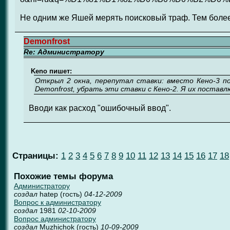
Не одним же Яшей мерять поисковый траф. Тем более ч
Demonfrost
Re: Администратору
Keno пишет:
Открыл 2 окна, перепутал ставки: вместо Кено-3 по
Demonfrost, убрать эти ставки с Кено-2. Я их поставл
Вводи как расход "ошибочный ввод".
Страницы:
1
2
3
4
5
6
7
8
9
10
11
12
13
14
15
16
17
18
Похожие темы форума
Администратору
создал
hatep (гость)
04-12-2009
Вопрос к администратору
создал
1981
02-10-2009
Вопрос администратору
создал
Muzhichok (гость)
10-09-2009