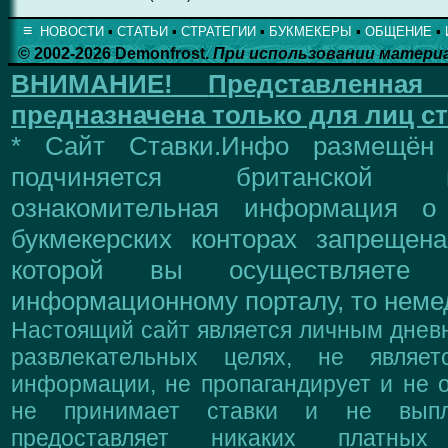
≡
НОВОСТИ
▪
СТАТЬИ
▪
СТРАТЕГИИ
▪
БУКМЕКЕРЫ
▪
ОБЩЕНИЕ
▪
© 2002-2026 Demonfrost.
При использовании матери
ВНИМАНИЕ!
Представленна
предназначена только для лиц ст
* Сайт Ставки.Инфо размещён
подчиняется британской 
ознакомительная информация о
букмекерских конторах запрещен
которой вы осуществляете
информационному порталу, то немед
Настоящий сайт является личным дневн
развлекательных целях, не являе
информации, не пропагандирует и не о
не принимает ставки и не выпл
предоставляет никаких платны