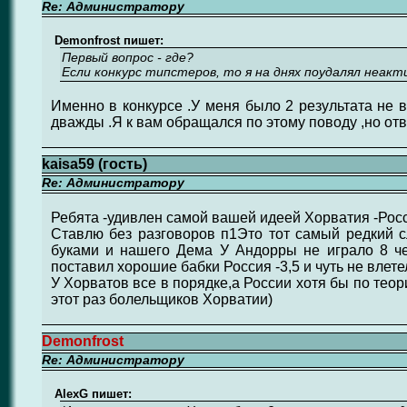
Re: Администратору
Demonfrost пишет:
Первый вопрос - где?
Если конкурс типстеров, то я на днях поудалял неакт
Именно в конкурсе .У меня было 2 результата не в
дважды .Я к вам обращался по этому поводу ,но отве
kaisa59 (гость)
Re: Администратору
Ребята -удивлен самой вашей идеей Хорватия -Рос
Ставлю без разговоров п1Это тот самый редкий 
буками и нашего Дема У Андорры не играло 8 чел
поставил хорошие бабки Россия -3,5 и чуть не влете
У Хорватов все в порядке,а России хотя бы по тео
этот раз болельщиков Хорватии)
Demonfrost
Re: Администратору
AlexG пишет: