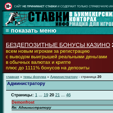
CАЙТ
НЕ ПРИНИМАЕТ СТАВКИ
И СОДЕРЖИТ ТОЛЬКО СПРАВОЧНУЮ ИН
БЕЗДЕПОЗИТНЫЕ БОНУСЫ КАЗИНО
всем новым игрокам за регистрацию
с выводом выигрышей реальными деньгами
в обычных валютах и крипте
плюс до 1111% бонусов на депозиты
главная
»
темы форума
»
Администратору
- страница
20
Администратору
Страницы:
1
...
19
20
21
...
46
Demonfrost
Re: Администратору