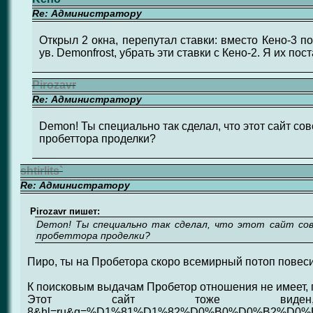
Re: Администратору
Открыл 2 окна, перепутал ставки: вместо Кено-3 п
ув. Demonfrost, убрать эти ставки с Кено-2. Я их пос
Pirozavr
Re: Администратору
Demon! Ты специально так сделал, что этот сайт со
пробеттора проделки?
shtirlits`
Re: Администратору
Pirozavr пишет:
Demon! Ты специально так сделал, что этот сайт со
пробеттора проделки?
Пиро, ты на Пробетора скоро всемирный потоп повесиш
К поисковым выдачам Пробетор отношения не имеет, 
Этот сайт тоже виден, напри
8&hl=ru&q=%D1%81%D1%82%D0%B0%D0%B2%D