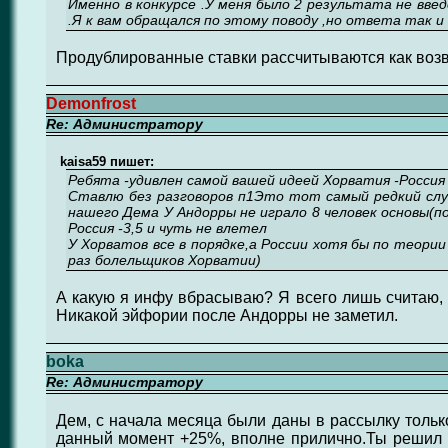
Именно в конкурсе .У меня было 2 результата не введ
.Я к вам обращался по этому поводу ,но ответа так и
Продублированные ставки рассчитываются как возвр
Demonfrost
Re: Администратору
kaisa59 пишет:
Ребята -удивлен самой вашей идеей Хорватия -Россия
Ставлю без разговоров п1Это тот самый редкий слу
нашего Дема У Андорры не играло 8 человек основы(по
Россия -3,5 и чуть не влетел
У Хорватов все в порядке,а России хотя бы по теори
раз болельщиков Хорватии)
А какую я инфу вбрасываю? Я всего лишь считаю, ч
Никакой эйфории после Андорры не заметил.
boka
Re: Администратору
Дем, с начала месяца были даны в рассылку только
данный момент +25%, вполне прилично.Ты решил со