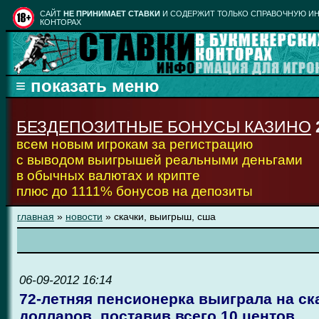
CАЙТ
НЕ ПРИНИМАЕТ СТАВКИ
И СОДЕРЖИТ ТОЛЬКО СПРАВОЧНУЮ ИН
КОНТОРАХ
БЕЗДЕПОЗИТНЫЕ БОНУСЫ КАЗИНО
всем новым игрокам за регистрацию
с выводом выигрышей реальными деньгами
в обычных валютах и крипте
плюс до 1111% бонусов на депозиты
главная
»
новости
» скачки, выигрыш, сша
06-09-2012 16:14
72-летняя пенсионерка выиграла на ск
долларов, поставив всего 10 центов