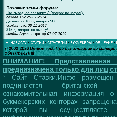
Похожие темы форума:
Что выгоднее поставить? (вопрос по кэфам).
создал
1X2
29-01-2014
Делаем из 100 долларов 500.
создал
repz
08-11-2013
$15 долларов нахаляву!
создал
Администратор
07-07-2010
≡
НОВОСТИ
▪
СТАТЬИ
▪
СТРАТЕГИИ
▪
БУКМЕКЕРЫ
▪
ОБЩЕНИЕ
▪
© 2002-2026 Demonfrost.
При использовании матери
обязательна!
ВНИМАНИЕ!
Представленна
предназначена только для лиц ст
* Сайт Ставки.Инфо размещён
подчиняется британской 
ознакомительная информация о
букмекерских конторах запрещен
которой вы осуществляете