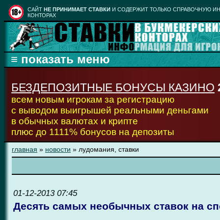
CАЙТ
НЕ ПРИНИМАЕТ СТАВКИ
И СОДЕРЖИТ ТОЛЬКО СПРАВОЧНУЮ ИН
КОНТОРАХ
БЕЗДЕПОЗИТНЫЕ БОНУСЫ КАЗИНО
всем новым игрокам за регистрацию
с выводом выигрышей реальными деньгами
в обычных валютах и крипте
плюс до 1111% бонусов на депозиты
главная
»
новости
» лудомания, ставки
01-12-2013 07:45
Десять самых необычных ставок на сп