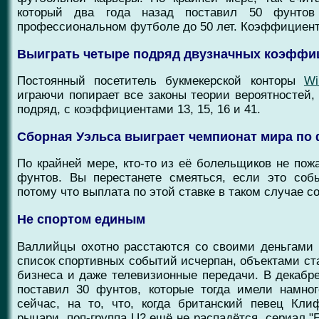
который два года назад поставил 50 фунтов
профессиональном футболе до 50 лет. Коэффициент 
Выиграть четыре подряд двузначных коэффиц
Постоянный посетитель букмекерской конторы
Wi
играючи попирает все законы теории вероятностей, 
подряд, с коэффициентами 13, 15, 16 и 41.
Сборная Уэльса выиграет чемпионат мира по 
По крайней мере, кто-то из её болельщиков не пож
фунтов. Вы перестанете смеяться, если это соб
потому что выплата по этой ставке в таком случае со
Не спортом единым
Валлийцы охотно расстаются со своими деньгами в
список спортивных событий исчерпан, объектами ста
бизнеса и даже телевизионные передачи. В декабр
поставил 30 фунтов, которые тогда имели намно
сейчас, на то, что, когда британский певец Кл
рыцари, поп-группа U2 ещё не распадётся, сериал "