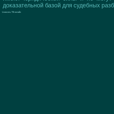
доказательной базой для судебных разб
Livescore, ТВ онлайн