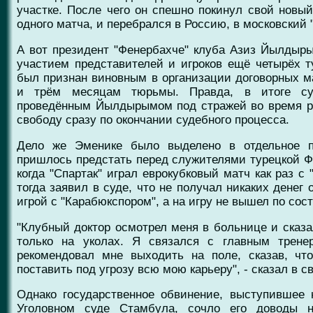
участке. После чего он спешно покинул свой новый 
одного матча, и перебрался в Россию, в московский 
А вот президент "Фенербахче" клуба Азиз Йылдыры
участием представителей и игроков ещё четырёх т
был признан виновным в организации договорных м
и трём месяцам тюрьмы. Правда, в итоге су
проведённым Йылдырымом под стражей во время ра
свободу сразу по окончании судебного процесса.
Дело же Эменике было выделено в отдельное пр
пришлось предстать перед служителями турецкой Фе
когда "Спартак" играл еврокубковый матч как раз с
тогда заявил в суде, что не получал никаких денег
игрой с "Карабюкспором", а на игру не вышел по сос
"Клубный доктор осмотрел меня в больнице и сказал
только на уколах. Я связался с главным трене
рекомендовал мне выходить на поле, сказав, чт
поставить под угрозу всю мою карьеру", - сказал в 
Однако государственное обвинение, выступившее 
Уголовном суде Стамбула, сочло его доводы н