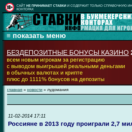
CАЙТ
НЕ ПРИНИМАЕТ СТАВКИ
И СОДЕРЖИТ ТОЛЬКО СПРАВОЧНУЮ ИН
КОНТОРАХ
БЕЗДЕПОЗИТНЫЕ БОНУСЫ КАЗИНО
всем новым игрокам за регистрацию
с выводом выигрышей реальными деньгами
в обычных валютах и крипте
плюс до 1111% бонусов на депозиты
главная
»
новости
» лудомания
11-02-2014 17:11
Россияне в 2013 году проиграли 2,7 м