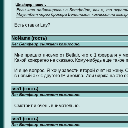
Шнайдер пишет:
Если кто заблокирован в Бетфейре, как я, то игра
Маунтбет через брокера Бетиназия, комиссия на выиг
Есть ставки Lay?
NoName (гость)
Re: Бетфеир снижает комиссию.
Мне пришло письмо от Betfair, что с 1 февраля у м
Какой конкретно не сказано. Кому-нибудь еще такое
И еще вопрос. Я хочу завести второй счет на жену.
в новый акк с другого IP и компа. Или биржа на это 
sss1 (гость)
Re: Бетфеир снижает комиссию.
Смотрит и очень внимательно.
sss1 (гость)
Re: Бетфеир снижает комиссию.