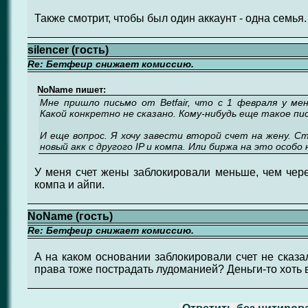
Также смотрит, чтобы был один аккаунт - одна семья.
silencer (гость)
Re: Бетфеир снижает комиссию.
NoName пишет:
Мне пришло письмо от Betfair, что с 1 февраля у м
Какой конкретно не сказано. Кому-нибудь еще такое пи
И еще вопрос. Я хочу завести второй счет на жену. С
новый акк с другого IP и компа. Или биржа на это особ
У меня счет жены заблокировали меньше, чем через
компа и айпи.
NoName (гость)
Re: Бетфеир снижает комиссию.
А на каком основании заблокировали счет не сказа
права тоже пострадать лудоманией? Деньги-то хоть