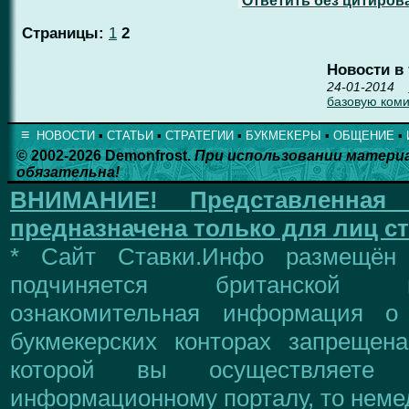
Ответить без цитиров
Страницы:
1
2
Новости в
24-01-2014
базовую коми
≡
НОВОСТИ
▪
СТАТЬИ
▪
СТРАТЕГИИ
▪
БУКМЕКЕРЫ
▪
ОБЩЕНИЕ
▪
© 2002-2026 Demonfrost.
При использовании матери
обязательна!
ВНИМАНИЕ!
Представленна
предназначена только для лиц ст
* Сайт Ставки.Инфо размещён
подчиняется британской 
ознакомительная информация о
букмекерских конторах запрещен
которой вы осуществляете
информационному порталу, то немед