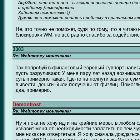
АppStore, что-то типа - высокая опасность потери ден
и проблему Демонфроста.
Хайпанем немножечко ))
Думаю это поможет решить проблему в правильном клю
Не, это точно не поможет, судя по тому, что я чит
блокировки WM, но всё равно спасибо за содействие
3303
Re: Webmoney мошенники
Так попробуй в финансовый евровый суппорт написа
пусть разруливают. У меня пару лет назад возникал
суть примерно такая. Где-то на полпути зависла сум
вывести, деньги были получены от физлиц. Помогли
два, примерно.
Demonfrost
Re: Webmoney мошенники
Ну я пока не хочу идти на крайние меры, в любом с
избавит меня от необходимости заплатить по тем чу
мне никак не отвертеться. Я хочу сначала дождаться
к тому WMID, посмотреть, что там да как. Может, п