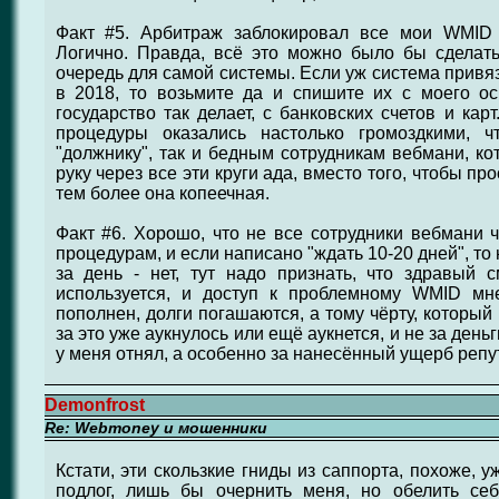
Факт #5. Арбитраж заблокировал все мои WMID 
Логично. Правда, всё это можно было бы сделат
очередь для самой системы. Если уж система привяз
в 2018, то возьмите да и спишите их с моего ос
государство так делает, с банковских счетов и ка
процедуры оказались настолько громоздкими, ч
"должнику", так и бедным сотрудникам вебмани, к
руку через все эти круги ада, вместо того, чтобы пр
тем более она копеечная.
Факт #6. Хорошо, что не все сотрудники вебмани 
процедурам, и если написано "ждать 10-20 дней", то 
за день - нет, тут надо признать, что здравый 
используется, и доступ к проблемному WMID мн
пополнен, долги погашаются, а тому чёрту, который
за это уже аукнулось или ещё аукнется, и не за деньг
у меня отнял, а особенно за нанесённый ущерб репу
Demonfrost
Re: Webmoney и мошенники
Кстати, эти скользкие гниды из саппорта, похоже, 
подлог, лишь бы очернить меня, но обелить се