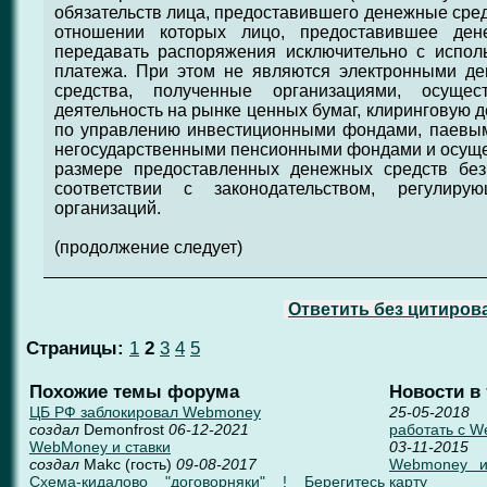
обязательств лица, предоставившего денежные сред
отношении которых лицо, предоставившее ден
передавать распоряжения исключительно с испол
платежа. При этом не являются электронными д
средства, полученные организациями, осуще
деятельность на рынке ценных бумаг, клиринговую д
по управлению инвестиционными фондами, паевы
негосударственными пенсионными фондами и осущ
размере предоставленных денежных средств без
соответствии с законодательством, регулиру
организаций.
(продолжение следует)
Ответить без цитиров
Страницы:
1
2
3
4
5
Похожие темы форума
Новости в
ЦБ РФ заблокировал Webmoney
25-05-2018
создал
Demonfrost
06-12-2021
работать с 
WebMoney и ставки
03-11-2015
создал
Makc (гость)
09-08-2017
Webmoney и 
Схема-кидалово "договорняки" ! Берегитесь
карту