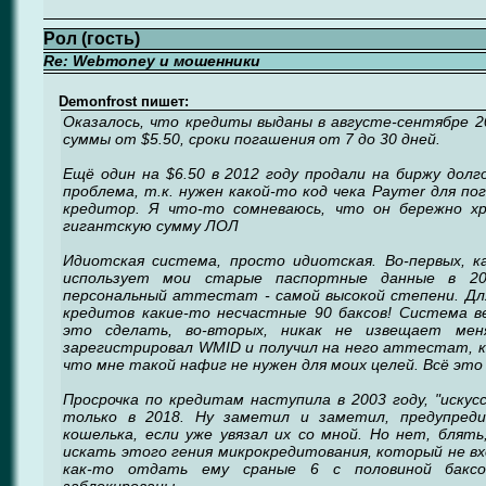
Рол (гость)
Re: Webmoney и мошенники
Demonfrost пишет:
Оказалось, что кредиты выданы в августе-сентябре 2
суммы от $5.50, сроки погашения от 7 до 30 дней.
Ещё один на $6.50 в 2012 году продали на биржу дол
проблема, т.к. нужен какой-то код чека Paymer для п
кредитор. Я что-то сомневаюсь, что он бережно х
гигантскую сумму ЛОЛ
Идиотская система, просто идиотская. Во-первых, 
использует мои старые паспортные данные в 2
персональный аттестат - самой высокой степени. Дл
кредитов какие-то несчастные 90 баксов! Система ве
это сделать, во-вторых, никак не извещает ме
зарегистрировал WMID и получил на него аттестат, к
что мне такой нафиг не нужен для моих целей. Всё это
Просрочка по кредитам наступила в 2003 году, "иску
только в 2018. Ну заметил и заметил, предупреди
кошелька, если уже увязал их со мной. Но нет, блят
искать этого гения микрокредитования, который не вхо
как-то отдать ему сраные 6 с половиной бакс