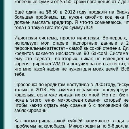
копеечные суммы от $5.50, сроки погашения от 7 до 
Ещё один на $6.50 в 2012 году продали на бирж
большая проблема, т.к. нужен какой-то код чека
должен выслать кредитор. Я что-то сомневаюсь, чт
года на такую гигантскую сумму ЛОЛ
Идиотская система, просто идиотская. Во-первых, 
использует мои старые паспортные данные в 2
персональный аттестат - самой высокой степени. Дл
кредитов какие-то несчастные 90 баксов! Система
ему это сделать, во-вторых, никак не извещает 
зарегистрировал WMID и получил на него аттестат, 
что мне такой нафиг не нужен для моих целей. Всё
тебе.
Просрочка по кредитам наступила в 2003 году, "иск
только в 2018. Ну заметил и заметил, предупред
кошелька, если уже увязал их со мной. Но нет, блят
искать этого гения микрокредитования, который не
чтобы как-то отдать ему сраные 6 с половиной ба
заблокированы.
Как посмотришь, какой хуйнёй занимаются люди за
проблемы на килобаксы. Микрокредиты по 5-6 доллар