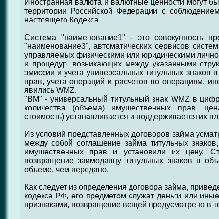
Иностранная валюта и валютные ценности могут бы
территории Российской Федерации с соблюдением
настоящего Кодекса.
Система "наименование1" - это совокупность пр
"наименование3", автоматических сервисов систем
управляемых физическими или юридическими лично
и процедур, возникающих между указанными стру
эмиссии и учета универсальных титульных знаков
прав, учета операций и расчетов по операциям, и
явились WMZ.
"ВМ" - универсальный титульный знак WMZ в цифр
количества (объема) имущественных прав, цен
стоимость) устанавливается и поддерживается их в
Из условий представленных договоров займа усматр
между собой соглашение займа титульных знаков,
имущественных прав и установили их цену. Ст
возвращение заимодавцу титульных знаков в об
объеме, чем передано.
Как следует из определения договора займа, приведен
кодекса РФ, его предметом служат деньги или ин
признаками, возвращение вещей предусмотрено в то