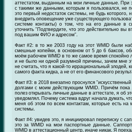
аттестатом, выданным на мои личные данные. При
с такими же данными, которым я пользовался, не п
это первый недостаток системы, не будь которого, 
внедрить оповещение уже существующего пользоват
системе контакты) о том, что на его данные в
уточнить "Подтвердите, что это действительно вы в
под вашим ФИО и адресом".
Факт #2: в то же 2003 году на этот WMID были на
смешные копейки, в основном от 5 до 6 баксов, об
моём рабочем WMID в то же самое время спокойно л
и не было ни одной разумной причины, зачем мне э
не считать, что я какой-то иррациональный злодей, 
самого факта кидка, а не от его финансового результ
Факт #3: в 2018 внезапно проснулся "искусственный
долгами с моим действующим WMID. Причём пока 
полез открывать личные данные в аттестате, я об эт
уведомлял. Почему система вдруг начала думать, чт
меня об этом по всем контактам, которые есть на 
системы.
Факт #4: увидев это, я инициировал переписку с са
это за WMID на мои паспортные данные. Саппорт 
WMID в аттестационный центр, иначе никак. Я поехал