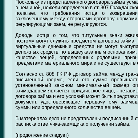
Поскольку из представленного договора займа усма
в нем иной, нежели определено в ст. 807 Гражданско
полагает, что требования истца о возвраще
заключенному между сторонами договору нормами 
регулирующими заем, не регулируются.
Доводы истца о том, что титульные знаки экви
поэтому могут служить предметом договора займа, 
виртуальные денежные средства не могут выступа
денежных средств по вышеуказанным основаниям. 
качестве вещей, определенных родовыми призн
предметами материального мира и не существуют в
Согласно ст. 808 ГК РФ договор займа между гра
письменной форме, если его сумма превышае
установленный законом минимальный размер опл
заимодавцем является юридическое лицо, - незави
договора займа и его условий может быть представ
документ, удостоверяющие передачу ему заимо
суммы или определенного количества вещей.
В материалах дела не представлены подписанный ст
расписка ответчика-заемщика о получении займа.
(продолжение следует)