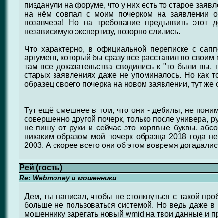
пизданули на форуме, что у них есть то старое заявл
на нём совпал с моим почерком на заявлении о
позавчера! Но на требование предъявить этот д
независимую экспертизу, позорно слились.
Что характерно, в официальной переписке с сапп
аргумент, который бы сразу всё расставил по своим 
там все доказательства сводились к "то были вы, п
старых заявлениях даже не упоминалось. Но как то
образец своего почерка на новом заявлении, тут же 
Тут ещё смешнее в том, что они - дебилы, не поним
совершенно другой почерк, только после универа, ру
не пишу от руки и сейчас это корявые буквы, абс
никаким образом мой почерк образца 2018 года не
2003. А скорее всего они об этом вовремя догадалис
Рей (гость)
Re: Webmoney и мошенники
Дем, ты написал, чтобы не столкнуться с такой пр
больше не пользоваться системой. Но ведь даже в 
мошеннику зарегать новый wmid на твои данные и п