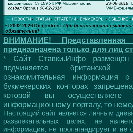
мошенников. Ст 159 УК РФ Мошеничество
23-06-2015
создал
Optimus
06-02-2014
WME-кошель
≡
НОВОСТИ
▪
СТАТЬИ
▪
СТРАТЕГИИ
▪
БУКМЕКЕРЫ
▪
ОБЩЕНИЕ
▪
© 2002-2026 Demonfrost.
При использовании матери
обязательна!
ВНИМАНИЕ!
Представленна
предназначена только для лиц ст
* Сайт Ставки.Инфо размещён
подчиняется британской 
ознакомительная информация о
букмекерских конторах запрещен
которой вы осуществляете
информационному порталу, то немед
Настоящий сайт является личным дневн
развлекательных целях, не являе
информации, не пропагандирует и не о