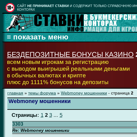
CАЙТ
НЕ ПРИНИМАЕТ СТАВКИ
И СОДЕРЖИТ ТОЛЬКО СПРАВОЧНУЮ ИН
КОНТОРАХ
БЕЗДЕПОЗИТНЫЕ БОНУСЫ КАЗИНО
всем новым игрокам за регистрацию
с выводом выигрышей реальными деньгами
в обычных валютах и крипте
плюс до 1111% бонусов на депозиты
главная
»
темы форума
»
Webmoney мошенники
- страница
2
Webmoney мошенники
Страницы:
1
2
3
...
5
3303
Re: Webmoney мошенники