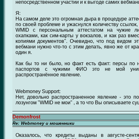
непосредственном участии и к выгоде самих вебман
Я:
На самом деле это огромная дыра в процедуре аттес
по своей проблеме и ужаснулся количеству ссылок,
WMID с персональным аттестатом на чужие ли
охапками, как сим-карты у вокзалов, и как раз вм
копиями документов". Очевидно, что под видом э
вебмани нужно что-то с этим делать, явно же от к
один я.
Как бы то ни было, но факт есть факт: персы по
паспортов с чужими ФИО это не мой уник
распространённое явление.
Webmoney Support:
Нет, довольно распространенное явление - это п
лозунгом "WMID не мои" , а то что Вы описываете с
Demonfrost
Re: Webmoney и мошенники
Оказалось, что кредиты выданы в августе-сент