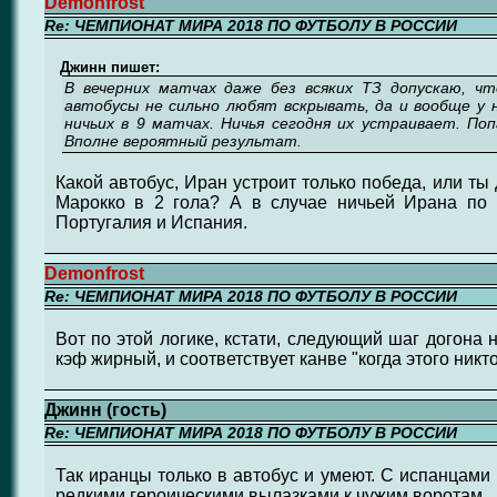
Demonfrost
Re: ЧЕМПИОНАТ МИРА 2018 ПО ФУТБОЛУ В РОССИИ
Джинн пишет:
В вечерних матчах даже без всяких ТЗ допускаю, ч
автобусы не сильно любят вскрывать, да и вообще у 
ничьих в 9 матчах. Ничья сегодня их устраивает. П
Вполне вероятный результат.
Какой автобус, Иран устроит только победа, или ты
Марокко в 2 гола? А в случае ничьей Ирана по
Португалия и Испания.
Demonfrost
Re: ЧЕМПИОНАТ МИРА 2018 ПО ФУТБОЛУ В РОССИИ
Вот по этой логике, кстати, следующий шаг догона н
кэф жирный, и соответствует канве "когда этого никто
Джинн (гость)
Re: ЧЕМПИОНАТ МИРА 2018 ПО ФУТБОЛУ В РОССИИ
Так иранцы только в автобус и умеют. С испанцами 
редкими героическими вылазками к чужим воротам.