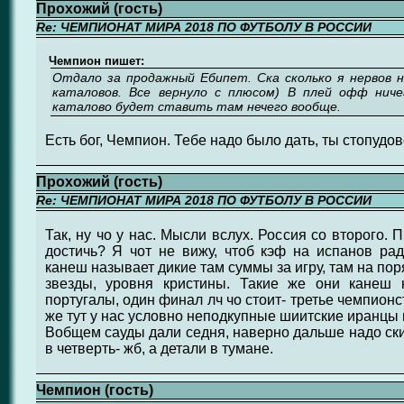
Прохожий (гость)
Re: ЧЕМПИОНАТ МИРА 2018 ПО ФУТБОЛУ В РОССИИ
Чемпион пишет:
Отдало за продажный Ебипет. Ска сколько я нервов
каталовов. Все вернуло с плюсом) В плей офф нич
каталово будет ставить там нечего вообще.
Есть бог, Чемпион. Тебе надо было дать, ты стопудов
Прохожий (гость)
Re: ЧЕМПИОНАТ МИРА 2018 ПО ФУТБОЛУ В РОССИИ
Так, ну чо у нас. Мысли вслух. Россия со второго. 
достичь? Я чот не вижу, чтоб кэф на испанов ра
канеш называет дикие там суммы за игру, там на пор
звезды, уровня кристины. Такие же они канеш 
португалы, один финал лч чо стоит- третье чемпионст
же тут у нас условно неподкупные шиитские иранцы 
Вобщем сауды дали седня, наверно дальше надо ски
в четверть- жб, а детали в тумане.
Чемпион (гость)