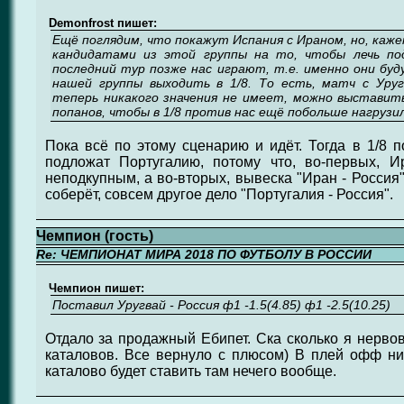
Demonfrost пишет:
Ещё поглядим, что покажут Испания с Ираном, но, каже
кандидатами из этой группы на то, чтобы лечь под
последний тур позже нас играют, т.е. именно они буд
нашей группы выходить в 1/8. То есть, матч с Уру
теперь никакого значения не имеет, можно выставить
попанов, чтобы в 1/8 против нас ещё побольше нагрузи
Пока всё по этому сценарию и идёт. Тогда в 1/8 
подложат Португалию, потому что, во-первых, 
неподкупным, а во-вторых, вывеска "Иран - Россия
соберёт, совсем другое дело "Португалия - Россия".
Чемпион (гость)
Re: ЧЕМПИОНАТ МИРА 2018 ПО ФУТБОЛУ В РОССИИ
Чемпион пишет:
Поставил Уругвай - Россия ф1 -1.5(4.85) ф1 -2.5(10.25)
Отдало за продажный Ебипет. Ска сколько я нервов
каталовов. Все вернуло с плюсом) В плей офф нич
каталово будет ставить там нечего вообще.