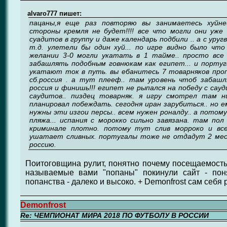
alvaro777 пишет:
пацаны,я еще раз повторяю вы занимаетесь хуйней
стороны кремля не будет!!!! все что могли они уже
суадитов в группу и даже календарь подбили .. а с уру
т.д. улетели бы один хуй... по игре видно было что
желании 3-0 могли укатать в 1 тайме.. просто вс
забашлять подобным говнюкам как египет... и португ
укатают ток в путь. вы ебанитесь 7 товарняков про
сб.россия . а тут плееф.. там уровень чтоб забашля
россия и финишь!!! египет не рыпался на победу с сауд
саудитов.. пиздец товарняк. я игру смотрел там 
планировал побеждать. сегодня иран зарубиться.. но е
нужны эти изгои персы.. всем нужен роналду.. а потому
пляжа... испания с морокко сильно завязана. там по
криминале плотно. потому тут слив морроко и все
ушатает сливных. португалы тоже не отдадут 2 мест
россию.
Поитоговщина рулит, понятно почему посещаемость 
называемые вами "попаны" покинули сайт - пон
попанства - далеко и высоко. + Demonfrost сам себя р
Demonfrost
Re: ЧЕМПИОНАТ МИРА 2018 ПО ФУТБОЛУ В РОССИИ