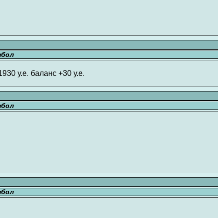
тбол
1930 у.е. баланс +30 у.е.
тбол
тбол