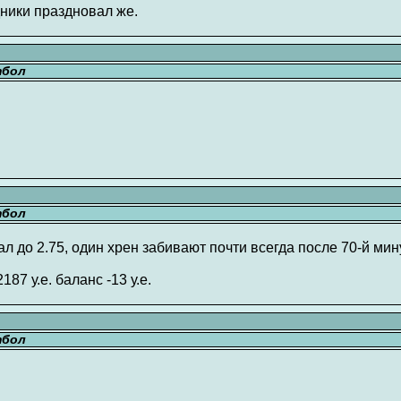
ники праздновал же.
тбол
тбол
л до 2.75, один хрен забивают почти всегда после 70-й мин
187 у.е. баланс -13 у.е.
тбол