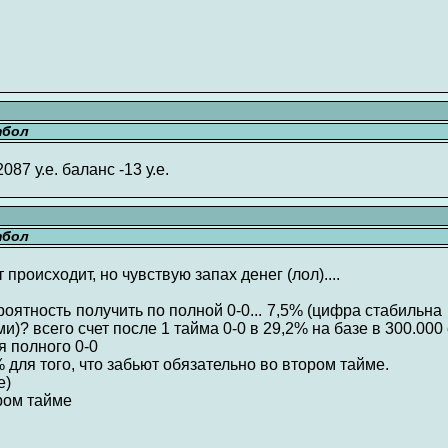
тбол
087 у.е. баланс -13 у.е.
тбол
происходит, но чувствую запах денег (лол)....
роятность получить по полной 0-0... 7,5% (цифра стабильна
)? всего счет после 1 тайма 0-0 в 29,2% на базе в 300.000
ля полного 0-0
,3% для того, что забьют обязательно во втором тайме.
е)
ором тайме