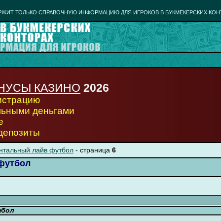
РЖИТ ТОЛЬКО СПРАВОЧНУЮ ИНФОРМАЦИЮ ДЛЯ ИГРОКОВ В БУКМЕКЕРСКИХ КОН
НУСЫ КАЗИНО
2026
гистрацию
льными деньгами
е
 депозиты
нтальный лайв футбол
- страница
6
футбол
тбол