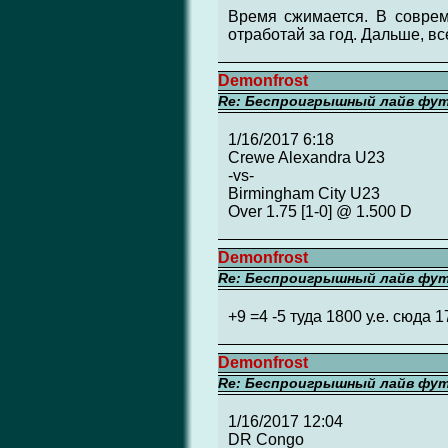
Время сжимается. В соврем
отработай за год. Дальше, вс
Demonfrost
Re: Беспроигрышный лайв фу
1/16/2017 6:18
Crewe Alexandra U23
-vs-
Birmingham City U23
Over 1.75 [1-0] @ 1.500 D
Demonfrost
Re: Беспроигрышный лайв фу
+9 =4 -5 туда 1800 у.е. сюда 17
Demonfrost
Re: Беспроигрышный лайв фу
1/16/2017 12:04
DR Congo