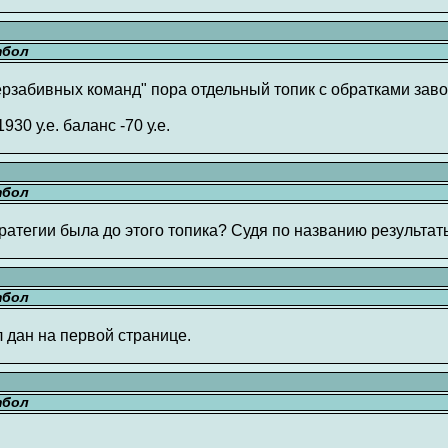
тбол
перзабивных команд" пора отдельный топик с обратками заво
930 у.е. баланс -70 у.е.
тбол
стратегии была до этого топика? Судя по названию результ
тбол
л дан на первой странице.
тбол