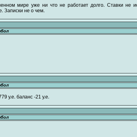
енном мире уже ни что не работает долго. Ставки не ис
е. Записки не о чем.
тбол
тбол
79 у.е. баланс -21 у.е.
тбол