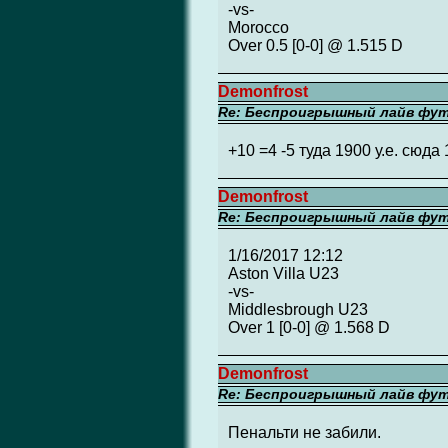
-vs-
Morocco
Over 0.5 [0-0] @ 1.515 D
Demonfrost
Re: Беспроигрышный лайв фу
+10 =4 -5 туда 1900 у.е. сюда 
Demonfrost
Re: Беспроигрышный лайв фу
1/16/2017 12:12
Aston Villa U23
-vs-
Middlesbrough U23
Over 1 [0-0] @ 1.568 D
Demonfrost
Re: Беспроигрышный лайв фу
Пенальти не забили.