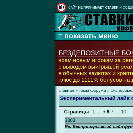
CАЙТ
НЕ ПРИНИМАЕТ СТАВКИ
И СОДЕ
БЕЗДЕПОЗИТНЫЕ БО
всем новым игрокам за ре
с выводом выигрышей реа
в обычных валютах и крипт
плюс до 1111% бонусов на
главная
»
темы форума
»
Экспериме
Экспериментальный лайв 
Страницы:
1
...
5
6
7
...
10
3303
Re: Беспроигрышный лайв фу