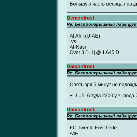
Большую часть месяца празд
Demonfrost
Re: Беспроигрышный лайв фу
Al Ahli (U-AE)
-vs-
Al-Nasr
Over 3 [1-1] @ 1.645 D
Demonfrost
Re: Беспроигрышный лайв фу
Опять зря 5 минут не подожда
+11 =5 -6 туда 2200 у.е. сюда 2
Demonfrost
Re: Беспроигрышный лайв фу
FC Twente Enschede
-vs-