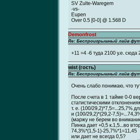
SV Zulte-Waregem
-vs-
Eupen
Over 0.5 [0-0] @ 1.568 D
Demonfrost
Re: Беспроигрышный лайв фу
+11 =4 -6 туда 2100 у.е. сюда 2
wist (гость)
Re: Беспроигрышный лайв фу
Очень слабо понимаю, что тут 
После счета в 1 тайме 0-0 ве
статистическими отклонениями
т. е. (100/29,2)*7,5=...25,7% д
и (100/29,2)*(29,2-7,5)=...74
(маржу не берем во внимани
Пинка дает +0,5 к.1,5...во вт
74,3%*(1,5-1)-25,7%*1=11,45
или дает не всегда 0,5?