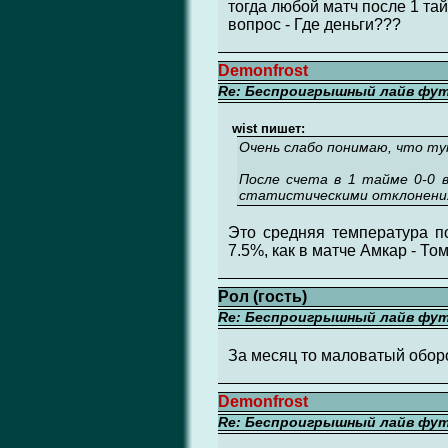
тогда любой матч после 1 тай
вопрос - Где деньги???
Demonfrost
Re: Беспроигрышный лайв фу
wist пишет:
Очень слабо понимаю, что тут
После счета в 1 тайме 0-0 в
статистическими отклонениям
Это средняя температура по
7.5%, как в матче Амкар - То
Рол (гость)
Re: Беспроигрышный лайв фу
За месяц то маловатый оборот
Demonfrost
Re: Беспроигрышный лайв фу