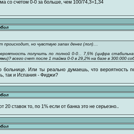
ма со счетом 0-0 за больше, чем 100/74,3=1,34
тбол
 происходит, но чувствую запах денег (лол)....
ероятность получить по полной 0-0... 7,5% (цифра стабильна 
и)? всего счет после 1 тайма 0-0 в 29,2% на базе в 300.000 с
 больнице. Или ты реально думаешь, что вероятность п
мь, так и Испания - Фиджи?
тбол
 20 ставок то, по 1% если от банка это не серьезно..
тбол