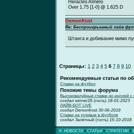
Heracles Almelo
Over 1.75 [1-0] @ 1.625 D
Demonfrost
Re: Беспроигрышный лайв фу
Штанга и добивание мимо пус
Страницы:
1
2
3
4
5
6
7
8
9
10
Рекомендуемые статьи по о
Ставки на футбол
Похожие темы форума
Высоковалуйные ставки до инплей с
создал
winner28 (гость)
18-01-2023
ЛАЙВ-БОТ LIVE
создал
Demonfrost
30-06-2019
Ставки на угловые в футболе
создал
Залётный (гость)
15-10-2018
≡
НОВОСТИ
▪
СТАТЬИ
▪
СТРАТЕГИИ
▪