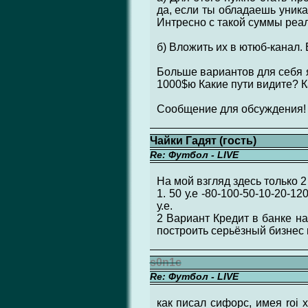
да, если ты обладаешь уника
Интресно с такой суммы реа
б) Вложить их в ютюб-канал. 
Больше вариантов для себя я
1000$ю Какие пути видите? К
Сообщение для обсуждения!
Чайки Гадят (гость)
Re: Футбол - LIVE
На мой взгляд здесь только 2
1. 50 у.е -80-100-50-10-20-1
у.е.
2 Вариант Кредит в банке на
построить серьёзный бизнес н
s0n1c
Re: Футбол - LIVE
как писал сифорс, имея roi