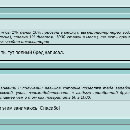
отя бы 1%, делая 10% прибыли в месяц и вы миллионер через год
ольше), ставка 1% флетом, 1000 ставок в месяц, то есть про
вызывайте инкассаторов
 ты тут полный бред написал.
азовании и получении навыков которые позволят тебе зарабо
связей, учись взаимодействовать с людьми приобретай друз
ивнее чем о том как превратить 50 в 1000.
о этим занимаюсь. Спасибо!