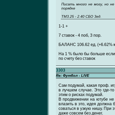
Писать много не могу, но не
порядке
ТМ3.25 - 2.40 СБО 3ед.
1-1 +
7 ставок - 4 поб, 3 пор.
БАЛАНС 106.62 ед. (+6.62% к
На 1 % было бы больше если 
по счету без ставок
3303
Re: Футбол - LIVE
Сам подумай, какая проф. иг
в лучшем случае. Это где-т
этим о рисках подумай.
В продвижении на ютубе не 
влазить в это, идея должна
соваться в узкую нишу. При 
даже совсем без денег.