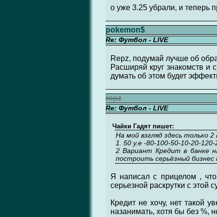
о уже 3.25 убрали, и теперь п
pokemon$
Re: Футбол - LIVE
Repz, подумай лучше об обра
Расширяй круг знакомств и с
думать об этом будет эффекти
repz
Re: Футбол - LIVE
Чайки Гадят пишет:
На мой взгляд здесь только 2
1. 50 у.е -80-100-50-10-20-12
2 Вариант Кредит в банке на
построить серьёзный бизнес н
Я написал с прицелом , что
серьезной раскрутки с этой 
Кредит не хочу, нет такой у
назанимать, хотя бы без %, 