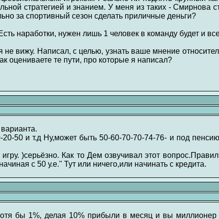
льной стратегией и знанием. У меня из таких - Смирнова ст
льно за спортивный сезон сделать приличные деньги?
Есть наработки, нужен лишь 1 человек в команду будет и все
 не вижу. Написал, с целью, узнать ваше мнение относитель
ак оцениваете те пути, про которые я написал?
 варианта.
20-20-50 и т.д Ну,может быть 50-60-70-70-74-76- и под пенси
 игру. )серьёзно. Как то Дем озвучивал этот вопрос.Правил
ачиная с 50 у.е." Тут или ничего,или начинать с кредита.
 хотя бы 1%, делая 10% прибыли в месяц и вы миллионер ч