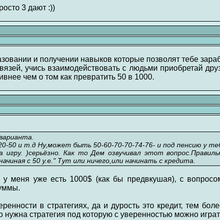
росто 3 дают :))
зовании и получении навыков которые позволят тебе зараб
вязей, учись взаимодействовать с людьми приобретай дру
внее чем о том как превратить 50 в 1000.
 варианта.
0-20-50 и т.д Ну,может быть 50-60-70-70-74-76- и под пенсию у те
 игру. )серьёзно. Как то Дем озвучивал этот вопрос.Правил
ачиная с 50 у.е." Тут или ничего,или начинать с кредита.
 у меня уже есть 1000$ (как бы предвкушая), с вопрос
суммы.
веренности в стратегиях, да и дурость это кредит, тем бол
но нужна стратегия под которую с уверенностью можно игра