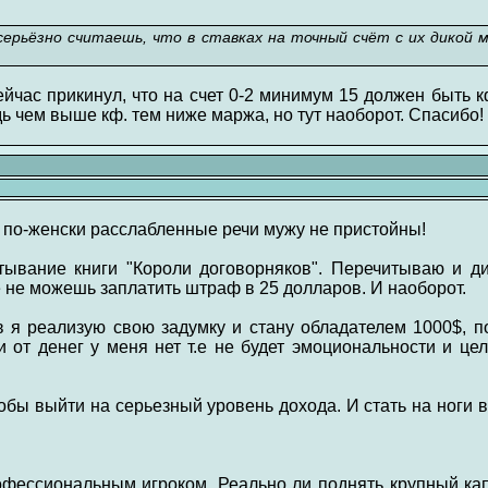
 серьёзно считаешь, что в ставках на точный счёт с их дикой
йчас прикинул, что на счет 0-2 минимум 15 должен быть кф
ь чем выше кф. тем ниже маржа, но тут наоборот. Спасибо!
 по-женски расслабленные речи мужу не пристойны!
ывание книги "Короли договорняков". Перечитываю и ди
 не можешь заплатить штраф в 25 долларов. И наоборот.
в я реализую свою задумку и стану обладателем 1000$, п
и от денег у меня нет т.е не будет эмоциональности и це
обы выйти на серьезный уровень дохода. И стать на ноги 
рофессиональным игроком. Реально ли поднять крупный ка