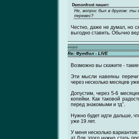
Demonfrost пишет:
Не, вопрос был в другом: ты
перевес?
Честно, даже не думал, но се
выгодно ставить. Обычно вед
repz
Re: Футбол - LIVE
Возможно вы скажите - такие
Эти мысли навеяны перечит
через несколько месяцев уже
Допустим, через 5-6 месяце
копейки. Как таковой радост
перед знакомыми и тд".
Нужно будет идти дальше, чт
уже 19 лет.
У меня несколько вариантов:
а) Для этого нужно стать п