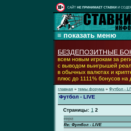
CАЙТ
НЕ ПРИНИМАЕТ СТАВКИ
И СОДЕ
БЕЗДЕПОЗИТНЫЕ БО
всем новым игрокам за ре
с выводом выигрышей реа
в обычных валютах и крипт
плюс до 1111% бонусов на
главная
»
темы форума
»
Футбол - L
Футбол - LIVE
Страницы:
1
2
repz
Re: Футбол - LIVE