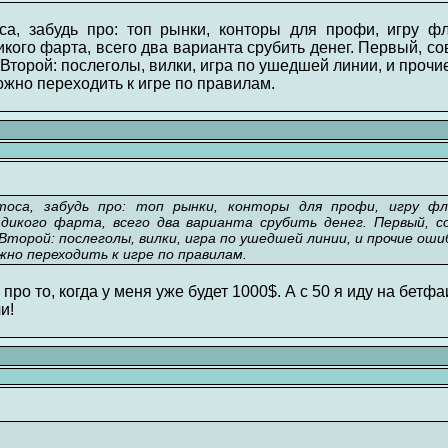
са, забудь про: топ рынки, конторы для профи, игру фл
икого фарта, всего два варианта срубить денег. Первый, с
Второй: послеголы, вилки, игра по ушедшей линии, и прочи
ожно переходить к игре по правилам.
са, забудь про: топ рынки, конторы для профи, игру фл
дикого фарта, всего два варианта срубить денег. Первый, со
торой: послеголы, вилки, игра по ушедшей линии, и прочие оши
жно переходить к игре по правилам.
 про то, когда у меня уже будет 1000$. А с 50 я иду на бетф
и!