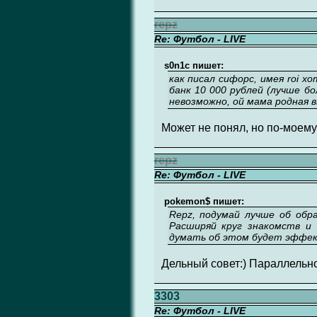
repz
Re: Футбол - LIVE
s0n1c пишет:
как писал сифорс, имея roi х
банк 10 000 рублей (лучше б
невозможно, ой мама родная 
Может не понял, но по-моему
repz
Re: Футбол - LIVE
pokemon$ пишет:
Repz, подумай лучше об обр
Расширяй круг знакомств и 
думать об этом будет эффект
Дельный совет:) Параллельн
3303
Re: Футбол - LIVE