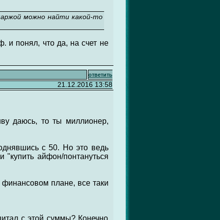
 маржой можно найти какой-то
. и понял, что да, на счет не
ответить
21.12.2016 13:58
ву даюсь, то ты миллионер,
однявшись с 50. Но это ведь
ли "купить айфон/понтануться
в финансовом плане, все таки
питал с этой суммы? Конечно