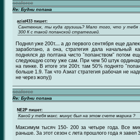
seaforce
Re: Будни попана
aziat433 пишет:
Сантехник, ты куда грузишь? Мало того, что у тебя 
300 К с такой попанской стратегией.
Поднял уже 200т.... а до первого сентября еще далек
заработано, а она, стратегия дала начальный к
поднялся до полтана чисто "попанством" потом ещ
следующую сотку уже сам. При чем 50 штук ординар
на пинке. В итоге эти 200т. там 50% поднято "поп
больше 1.9. Так что Азиат стратегия рабочая не на
не через жопу))
seaforce
Re: Будни попана
NE2P пишет:
Какой у тебя макс. минус был на этом счете марика ?
Максимум тысяч 150- 200 за четыре года. Все ми
раньше. За этот сезон с лета прошлого года я завел 3