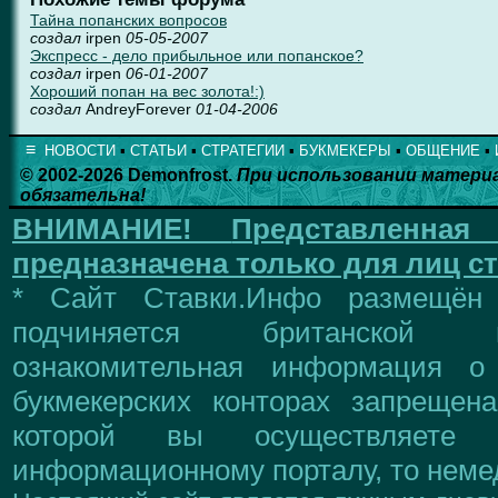
Тайна попанских вопросов
создал
irpen
05-05-2007
Экспресс - дело прибыльное или попанское?
создал
irpen
06-01-2007
Хороший попан на вес золота!:)
создал
AndreyForever
01-04-2006
≡
НОВОСТИ
▪
СТАТЬИ
▪
СТРАТЕГИИ
▪
БУКМЕКЕРЫ
▪
ОБЩЕНИЕ
▪
© 2002-2026 Demonfrost.
При использовании матери
обязательна!
ВНИМАНИЕ!
Представленна
предназначена только для лиц ст
* Сайт Ставки.Инфо размещён
подчиняется британской 
ознакомительная информация о
букмекерских конторах запрещен
которой вы осуществляете
информационному порталу, то немед