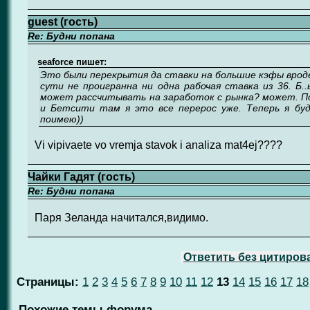
guest (гость)
Re: Будни попана
seaforce пишет:
Это были перекрытия да ставки на большие кэфы вроде
сути не проигранна ни одна рабочая ставка из 36. Б.
может рассчитывать на заработок c рынка? может. П
и Бетсити там я это все перерос уже. Теперь я буд
поимею))
Vi vipivaete vo vremja stavok i analiza mat4ej????
Чайки Гадят (гость)
Re: Будни попана
Паря Зеланда начитался,видимо.
Ответить без цитиров
Страницы:
1
2
3
4
5
6
7
8
9
10
11
12
13
14
15
16
17
18
Похожие темы форума