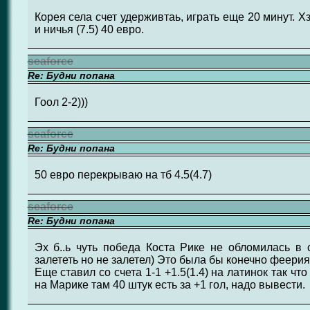
Корея села счет удерживтаь, играть еще 20 минут. Хз
и ничья (7.5) 40 евро.
seaforce
Re: Будни попана
Гоол 2-2)))
seaforce
Re: Будни попана
50 евро перекрываю на тб 4.5(4.7)
seaforce
Re: Будни попана
Эх б..ь чуть победа Коста Рике не обломилась в
залететь но не залетел) Это была бы конечно феерия
Еще ставил со счета 1-1 +1.5(1.4) на латинок так чт
на Марике там 40 штук есть за +1 гол, надо вывести.