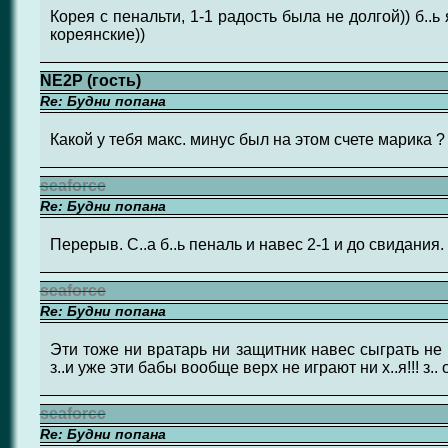
Корея с пенальти, 1-1 радость была не долгой)) б..ь
кореянские))
NE2P (гость)
Re: Будни попана
Какой у тебя макс. минус был на этом счете марика ?
seaforce
Re: Будни попана
Перерыв. С..а б..ь пеналь и навес 2-1 и до свидания.
seaforce
Re: Будни попана
Эти тоже ни вратарь ни защитник навес сыграть не 
з..и уже эти бабы вообще верх не играют ни х..я!!! з.. 
seaforce
Re: Будни попана