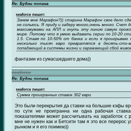
Re: Будни попана
seaforce пишет:
Зачем мне Марафон?)) старина Марафон свое дело сде
не сольюсь. Я приду и заберу много,очень много. Счет
максимумами на АПЛ и гнуть эту линию самую прожо
мире. Потому что я умею выдавать серии по 10-20 ста
1.5. Ставя по 10-50% от банка и если я проигрываю
несколько тысяч евро превратятся в десять-сто-м
попадающий в системы жизни и заражающий сбой живое))
фантазии из сумасшедшего дома))
seaforce
Re: Будни попана
seaforce пишет:
Сумма проигранных ставок 302 евро.
Это были перекрытия да ставки на большие кэфы вро
по сути не проигранна ни одна рабочая ставка
показателями может рассчитывать на заработок c
мне не нужен как и Бетсити там я это все перерос у
рынком и я его поимею))