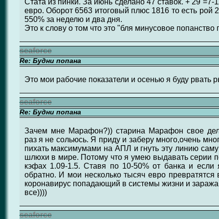
Стата из пинки. За июнь сделано 47 ставок. + 29 =7
евро. Оборот 6563 итоговый плюс 1816 то есть рой
550% за неделю и два дня.
Это к слову о том что это "бля минусовое попанство п
seaforce
Re: Будни попана
Это мои рабочие показатели и осенью я буду рвать 
seaforce
Re: Будни попана
Зачем мне Марафон?)) старина Марафон свое дело
раз я не сольюсь. Я приду и заберу много,очень мног
пихать максимумами на АПЛ и гнуть эту линию сам
шлюхи в мире. Потому что я умею выдавать серии п
кэфах 1.09-1.5. Ставя по 10-50% от банка и есл
обратно. И мои несколько тысяч евро превратятся 
коронавирус попадающий в системы жизни и заражаю
все))))
seaforce