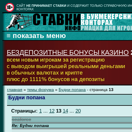
CАЙТ
НЕ ПРИНИМАЕТ СТАВКИ
И СОДЕРЖИТ ТОЛЬКО СПРАВОЧНУЮ ИН
КОНТОРАХ
БЕЗДЕПОЗИТНЫЕ БОНУСЫ КАЗИНО
всем новым игрокам за регистрацию
с выводом выигрышей реальными деньгами
в обычных валютах и крипте
плюс до 1111% бонусов на депозиты
главная
»
темы форума
»
Будни попана
- страница
13
Будни попана
Страницы:
1
...
12
13
14
...
20
seaforce
Re: Будни попана