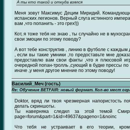
А ты кто такой и откуда взялся
Меня зовут Максимус Децим Миридий. Командующ
испанских легионов. Верный слуга истинного импера
вам ,что попанить - это грех!))
Кот, я тоже тебя не знаю , ты случайно не в мухоср
свои эмоции по этому поводу?
А вот тебе конструктив , линию в футболе с каждым
, если вы такие умники ,то предоставьте мне доказ
предоставлю вам свои факты ,что я плюсовой игр
очередной попан-тролль ,сующий в будке прессы по 
иначе ,у меня другое мнение по этому поводу!
Василий_Меч (гость)
Re: Обучение BETFAIR: новый формат. Кол-во мест огр
Doktor, вряд ли твоя чрезмерная напористость п
делать скриншоты.
Ты наверняка следил за этой темой Смирнова: 
page=forum&part=1&id=49637&pageno=1&noinc
Что тебя не устраивает в его теории, кроме