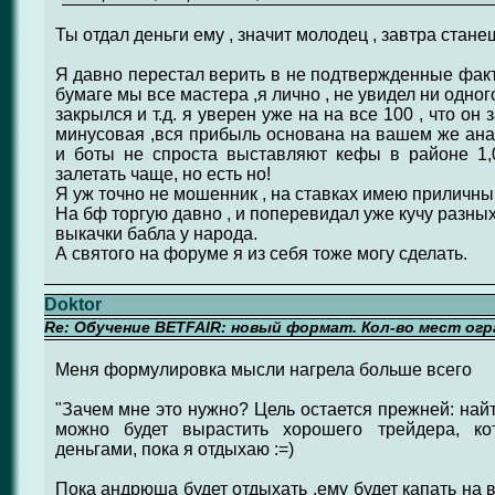
Ты отдал деньги ему , значит молодец , завтра стане
Я давно перестал верить в не подтвержденные факты
бумаге мы все мастера ,я лично , не увидел ни одного 
закрылся и т.д. я уверен уже на на все 100 , что он 
минусовая ,вся прибыль основана на вашем же ана
и боты не спроста выставляют кефы в районе 1,0
залетать чаще, но есть но!
Я уж точно не мошенник , на ставках имею приличны
На бф торгую давно , и поперевидал уже кучу разны
выкачки бабла у народа.
А святого на форуме я из себя тоже могу сделать.
Doktor
Re: Обучение BETFAIR: новый формат. Кол-во мест огр
Меня формулировка мысли нагрела больше всего
"Зачем мне это нужно? Цель остается прежней: найт
можно будет вырастить хорошего трейдера, ко
деньгами, пока я отдыхаю :=)
Пока андрюша будет отдыхать ,ему будет капать на в