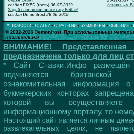
создал
FIXED (гость)
06-07-2019
легальным Bet
Задай вопрос экс-аналитику Betfair!
создал
Demonfrost
26-05-2019
≡
НОВОСТИ
▪
СТАТЬИ
▪
СТРАТЕГИИ
▪
БУКМЕКЕРЫ
▪
ОБЩЕНИЕ
▪
© 2002-2026 Demonfrost.
При использовании матери
обязательна!
ВНИМАНИЕ!
Представленна
предназначена только для лиц ст
* Сайт Ставки.Инфо размещён
подчиняется британской 
ознакомительная информация о
букмекерских конторах запрещен
которой вы осуществляете
информационному порталу, то немед
Настоящий сайт является личным дневн
развлекательных целях, не являе