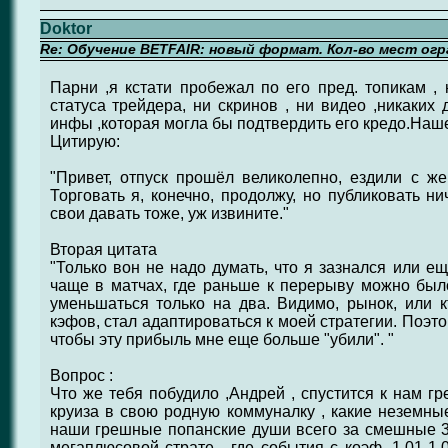
Doktor
Re: Обучение BETFAIR: новый формат. Кол-во мест огр
Парни ,я кстати пробежал по его пред. топикам , 
статуса трейдера, ни скринов , ни видео ,никаких
инфы ,которая могла бы подтвердить его кредо.Нашел
Цитирую:
"Привет, отпуск прошёл великолепно, ездили с же
Торговать я, конечно, продолжу, но публиковать ни
свои давать тоже, уж извините."
Вторая цитата
"Только вон не надо думать, что я зазнался или ещ
чаще в матчах, где раньше к перерыву можно было
уменьшаться только на два. Видимо, рынок, или к
кэфов, стал адаптироваться к моей стратегии. Поэт
чтобы эту прибыль мне еще больше "убили". "
Вопрос :
Что же тебя побудило ,Андрей , спустится к нам г
круиза в свою родную коммуналку , какие неземные
наши грешные попанские души всего за смешные 3
мегаплюсовой страте , где события с коэф. 1,01-1