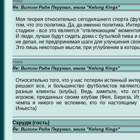
repz
Re: Вилсон Радж Перумал, книга "Kelong Kings"
Моя теория относительно сегодняшнего спорта (фут
том, что это политика. Да, да именно политика. Инте
стадион - все это является "отвлекающим" моменто
И люди, лучше будут сидеть дома с бутылкой пива и
не делая, не предпринимая шаги для улучшения сво
Это лишь некоторые мысли, при углублении в котор
repz
Re: Вилсон Радж Перумал, книга "Kelong Kings"
Относительно того, что у нас потерян истинный инт
решают все, и большинство футболистов являютс
разные клиенты (клубы). Ведь заметьте, что ос
игроков, преданных своим клубам (Фея, Береза, И
чемпа я никого не вспомню, кто по настоящему 
Иньеста)
Скрудж (гость)
Re: Вилсон Радж Перумал, книга "Kelong Kings"