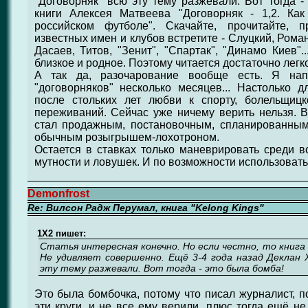
"Договорняк" всю эту тему разжевали. Вот тогда 
книги Алексея Матвеева "Договорняк - 1,2. Ка
российском футболе". Скачайте, прочитайте, 
известных имен и клубов встретите - Слуцкий, Рома
Дасаев, Титов, "Зенит", "Спартак", "Динамо Киев"..
близкое и родное. Поэтому читается достаточно легк
А так да, разочарование вообще есть. Я нап
"договорняков" несколько месяцев... Настолько 
после стольких лет любви к спорту, болельщиц
переживаний. Сейчас уже ничему верить нельзя. 
стал продажным, постановочным, спланированны
обычным розыгрышем-лохотроном.
Остается в ставках только маневрировать среди вс
мутности и ловушек. И по возможности использовать 
Demonfrost
Re: Вилсон Радж Перумал, книга "Kelong Kings"
1X2 пишет:
Статья интересная конечно. Но если честно, то книга 
Не удивляет совершенно. Ещё 3-4 года назад Деклан Х
эту тему разжевали. Вот тогда - это была бомба!
Это была бомбочка, потому что писал журналист, п
эти круги, и не все ему верили, плюс тогда ещё н