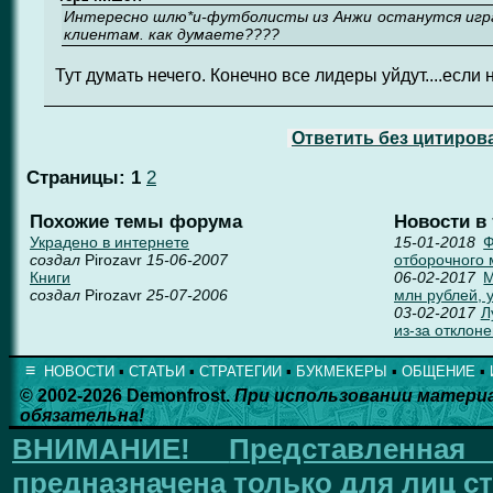
Интересно шлю*и-футболисты из Анжи останутся играт
клиентам. как думаете????
Тут думать нечего. Конечно все лидеры уйдут....если 
Ответить без цитиров
Страницы:
1
2
Похожие темы форума
Новости в
Украдено в интернете
15-01-2018
Ф
создал
Pirozavr
15-06-2007
отборочного 
Книги
06-02-2017
М
создал
Pirozavr
25-07-2006
млн рублей, 
03-02-2017
Л
из-за отклон
≡
НОВОСТИ
▪
СТАТЬИ
▪
СТРАТЕГИИ
▪
БУКМЕКЕРЫ
▪
ОБЩЕНИЕ
▪
© 2002-2026 Demonfrost.
При использовании матери
обязательна!
ВНИМАНИЕ!
Представленна
предназначена только для лиц ст