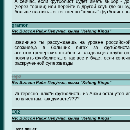
А сейчас, если футболист будет иметь выбор - д
(через тернии) или перейти в другой клуб где он бу
больше платить - естественно "шлюха" футболист вы
gramor
Re: Вилсон Радж Перумал, книга "Kelong Kings"
извини,но ты рассуждаешь на уровне российско
сложнее,а в больших лигах за футболист
агентов,тренерских штабов и владельцев клубов,
покупать футболиста,то так все и будет. если конеч
раскрученной суперзвезды.
repz
Re: Вилсон Радж Перумал, книга "Kelong Kings"
Интересно шлю*и-футболисты из Анжи останутся игр
по клиентам. как думаете????
1X2
Re: Вилсон Радж Перумал, книга "Kelong Kings"
repz пишет: