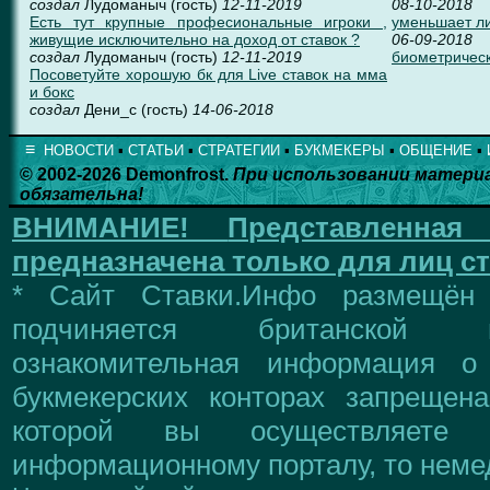
создал
Лудоманыч (гость)
12-11-2019
08-10-2018
Есть тут крупные професиональные игроки ,
уменьшает л
живущие исключительно на доход от ставок ?
06-09-2018
создал
Лудоманыч (гость)
12-11-2019
биометрическ
Посоветуйте хорошую бк для Live ставок на мма
и бокс
создал
Дени_с (гость)
14-06-2018
≡
НОВОСТИ
▪
СТАТЬИ
▪
СТРАТЕГИИ
▪
БУКМЕКЕРЫ
▪
ОБЩЕНИЕ
▪
© 2002-2026 Demonfrost.
При использовании матери
обязательна!
ВНИМАНИЕ!
Представленна
предназначена только для лиц ст
* Сайт Ставки.Инфо размещён
подчиняется британской 
ознакомительная информация о
букмекерских конторах запрещен
которой вы осуществляете
информационному порталу, то немед