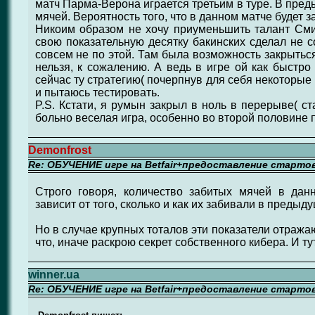
матч Парма-Верона играется третьим в туре. В пред
мячей. Вероятность того, что в данном матче будет з
Никоим образом не хочу приуменьшить талант Сми
свою показательную десятку бакинских сделал не с
совсем не по этой. Там была возможность закрыться
нельзя, к сожалению. А ведь в игре ой как быстро
сейчас ту стратегию( почерпнув для себя некоторые
и пытаюсь тестировать.
P.S. Кстати, я румын закрыл в ноль в перерыве( ст
больно веселая игра, особенно во второй половине 
Demonfrost
Re: ОБУЧЕНИЕ игре на Betfair+предоставление старто
Строго говоря, количество забитых мячей в дан
зависит от того, сколько и как их забивали в предыду
Но в случае крупных тоталов эти показатели отражаю
что, иначе раскрою секрет собственного кибера. И ту
winner.ua
Re: ОБУЧЕНИЕ игре на Betfair+предоставление старто