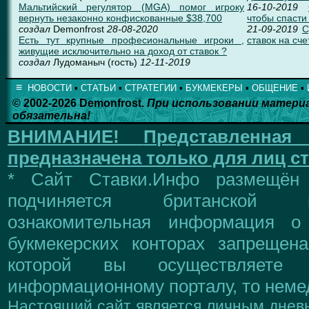
Мальтийский регулятор (MGA) помог игроку
16-10-2019
вернуть незаконно конфискованные $38,700
чтобы спасти
создал
Demonfrost
28-08-2020
21-09-2019
С
Есть тут крупные професиональные игроки ,
ставок на сче
живущие исключительно на доход от ставок ?
создал
Лудоманыч (гость)
12-11-2019
≡
НОВОСТИ
▪
СТАТЬИ
▪
СТРАТЕГИИ
▪
БУКМЕКЕРЫ
▪
ОБЩЕНИЕ
▪
© 2002-2026 Demonfrost.
При использовании матери
обязательна!
ВНИМАНИЕ!
Представленна
предназначена только для лиц ст
* Сайт Ставки.Инфо размещён
подчиняется британской 
ознакомительная информация о
букмекерских конторах запрещен
которой вы осуществляете
информационному порталу, то немед
Настоящий сайт является личным дневн