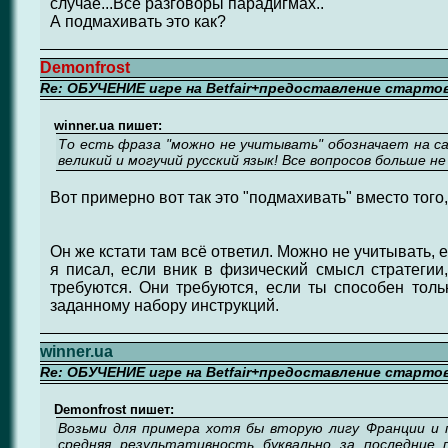
случае...Все разговоры парадигмах..
А подмахивать это как?
Demonfrost
Re: ОБУЧЕНИЕ игре на Betfair+предоставление старто
winner.ua пишет:
То есть фраза "можно не учитывать" обозначает на са
великий и могучий русский язык! Все вопросов больше н
Вот примерно вот так это "подмахивать" вместо того
Он же кстати там всё ответил. Можно не учитывать, е
я писал, если вник в физический смысл стратегии
требуются. Они требуются, если ты способен тольк
заданному набору инструкций.
winner.ua
Re: ОБУЧЕНИЕ игре на Betfair+предоставление старто
Demonfrost пишет:
Возьми для примера хотя бы вторую лигу Франции и 
средняя результативность буквально за последние