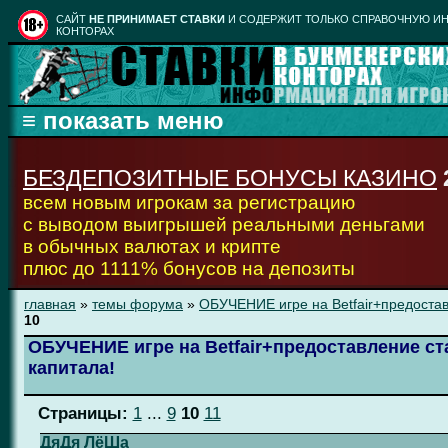
CАЙТ
НЕ ПРИНИМАЕТ СТАВКИ
И СОДЕРЖИТ ТОЛЬКО СПРАВОЧНУЮ ИН
КОНТОРАХ
БЕЗДЕПОЗИТНЫЕ БОНУСЫ КАЗИНО
всем новым игрокам за регистрацию
с выводом выигрышей реальными деньгами
в обычных валютах и крипте
плюс до 1111% бонусов на депозиты
главная
»
темы форума
»
ОБУЧЕНИЕ игре на Betfair+предостав
10
ОБУЧЕНИЕ игре на Betfair+предоставление ст
капитала!
Страницы:
1
...
9
10
11
ДяДя ЛёШа