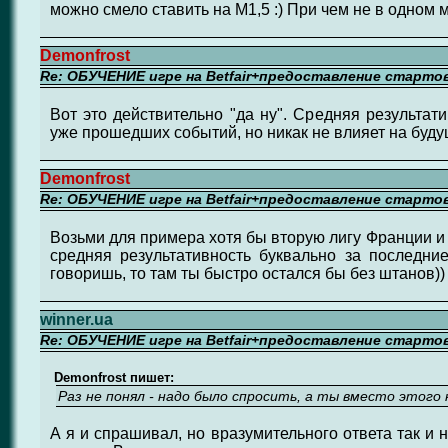
можно смело ставить на М1,5 :) При чем не в одном м
Demonfrost
Re: ОБУЧЕНИЕ игре на Betfair+предоставление старто
Вот это действительно "да ну". Средняя результат
уже прошедших событий, но никак не влияет на буду
Demonfrost
Re: ОБУЧЕНИЕ игре на Betfair+предоставление старто
Возьми для примера хотя бы вторую лигу Франции и 
средняя результативность буквально за последние
говоришь, то там ты быстро остался бы без штанов))
winner.ua
Re: ОБУЧЕНИЕ игре на Betfair+предоставление старто
Demonfrost пишет:
Раз не понял - надо было спросить, а ты вместо этого 
А я и спрашивал, но вразумительного ответа так и 