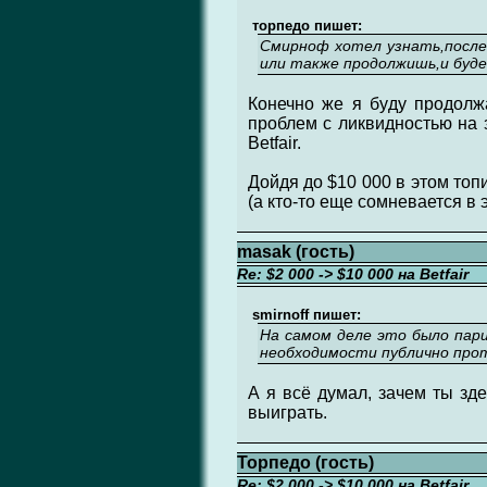
торпедо пишет:
Смирноф хотел узнать,после
или также продолжишь,и буд
Конечно же я буду продолжа
проблем с ликвидностью на з
Betfair.
Дойдя до $10 000 в этом топи
(а кто-то еще сомневается в
masak (гость)
Re: $2 000 -> $10 000 на Betfair
smirnoff пишет:
На самом деле это было пари
необходимости публично прот
А я всё думал, зачем ты зд
выиграть.
Торпедо (гость)
Re: $2 000 -> $10 000 на Betfair