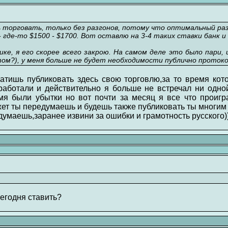
ь торговать, только без разгонов, потому что оптимальный ра
где-то $1500 - $1700. Вот оставлю на 3-4 таких ставки банк и б
ке, я его скорее всего закрою. На самом деле это было пари, 
ом?), у меня больше не будет необходимости публично протоко
атишь публиковать здесь свою торговлю,за то время кот
аботали и действительно я больше не встречал ни одно
я были убытки но вот почти за месяц я все что проигр
жет ты передумаешь и будешь также публиковать ты многи
маешь,заранее извини за ошибки и грамотность русского))
егодня ставить?