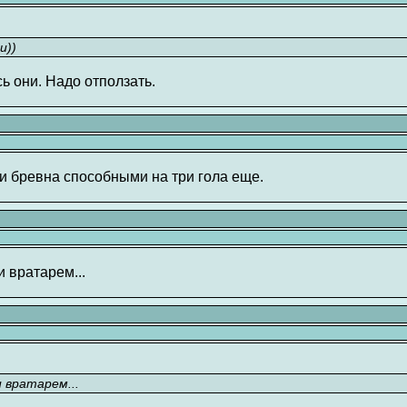
и))
сь они. Надо отползать.
ти бревна способными на три гола еще.
и вратарем...
 вратарем...