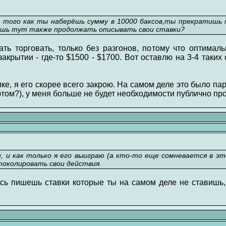
 того как ты наберёшь сумму в 10000 баксов,ты прекратишь
ешь тут также продолжать описывать свои ставки?
ть торговать, только без разгонов, потому что оптимал
акрытии - где-то $1500 - $1700. Вот оставлю на 3-4 таких 
ке, я его скорее всего закрою. На самом деле это было пар
 этом?), у меня больше не будет необходимости публично пр
, и как только я его выиграю (а кто-то еще сомневается в эт
околировать свои действия.
есь пишешь ставки которые ты на самом деле не ставишь,