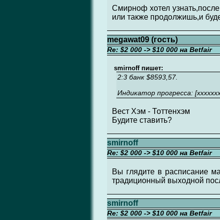
Смирноф хотел узнать,после 
или также продолжишь,и буде
megawat09 (гость)
Re: $2 000 -> $10 000 на Betfair
smirnoff пишет:
2:3 банк $8593,57.
Индикатор прогресса: [xxxxxxx
Вест Хэм - Тоттенхэм
Будите ставить?
smirnoff
Re: $2 000 -> $10 000 на Betfair
Вы глядите в расписание мат
традиционный выходной после
smirnoff
Re: $2 000 -> $10 000 на Betfair