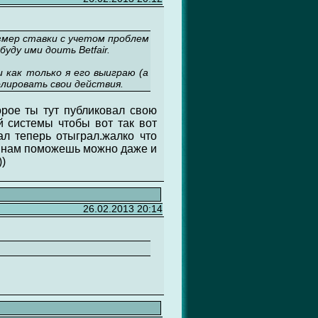
змер ставки с учетом проблем
уду ими доить Betfair.
и как только я его выиграю (а
лировать свои действия.
орое ты тут публиковал свою
й системы чтобы вот так вот
ал теперь отыграл.жалко что
м нам поможешь можно даже и
)
26.02.2013 20:14