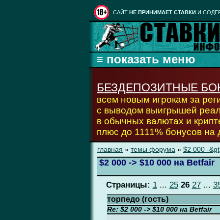
CАЙТ
НЕ ПРИНИМАЕТ СТАВКИ
И СОДЕ
БЕЗДЕПОЗИТНЫЕ БО
всем новым игрокам за ре
с выводом выигрышей реа
в обычных валютах и крипт
плюс до 1111% бонусов на
главная
»
темы форума
»
$2 000 -&gt
$2 000 -> $10 000 на Betfair
Страницы:
1
...
25
26
27
...
3
торпедо (гость)
Re: $2 000 -> $10 000 на Betfair