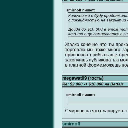
smirnoff пишет:
Конечно же я буду продолжат
с ликвидностью на закрытии - 
Дойдя до $10 000 в этом топи
кто-то еще сомневается в эт
Жалко конечно что ты прекр
торговлю мы тоже много зар
приносила прибыль.все врем
закончишь публиковать.а мо
в платной форме,можешь поду
megawat09 (гость)
Re: $2 000 -> $10 000 на Betfair
smirnoff пишет:
Смирнов на что планируете с
smirnoff