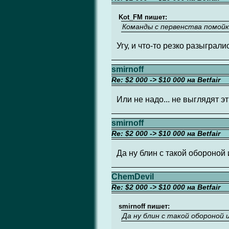
Kot_FM пишет:
Команды с первенства помойк
Угу, и что-то резко разыграли
smirnoff
Re: $2 000 -> $10 000 на Betfair
Или не надо... не выглядят э
smirnoff
Re: $2 000 -> $10 000 на Betfair
Да ну блин с такой обороной 
ChemDevil
Re: $2 000 -> $10 000 на Betfair
smirnoff пишет:
Да ну блин с такой обороной и