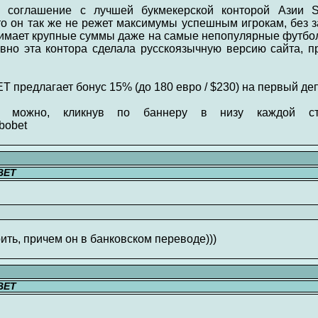
 соглашение с лучшей букмекерской конторой Азии 
 что он так же не режет максимумы успешным игрокам, без
нимает крупные суммы даже на самые непопулярные футбол
авно эта контора сделала русскоязычную версию сайта,
 предлагает бонус 15% (до 180 евро / $230) на первый деп
 можно, кликнув по баннеру в низу каждой ст
sbobet
BET
оить, причем он в банковском переводе)))
BET