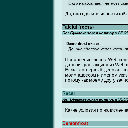
или не работает, не могу осв
Да, оно сделано через какой-
Fateful (гость)
Re: Букмекерская контора SBO
Demonfrost пишет:
Да, оно сделано через какой-т
Пополнение через Webmoney
данной транзакцией из Webmon
Если это первый депозит, то
моим адресом и именем указа
потому как моему другу зачи
Racer
Re: Букмекерская контора SBO
Какие условия по начислени
Demonfrost