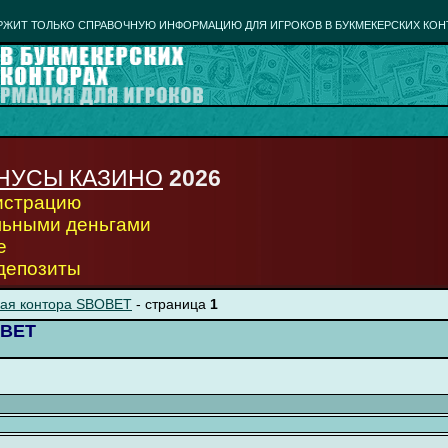
РЖИТ ТОЛЬКО СПРАВОЧНУЮ ИНФОРМАЦИЮ ДЛЯ ИГРОКОВ В БУКМЕКЕРСКИХ КОН
НУСЫ КАЗИНО
2026
гистрацию
льными деньгами
е
 депозиты
кая контора SBOBET
- страница
1
OBET