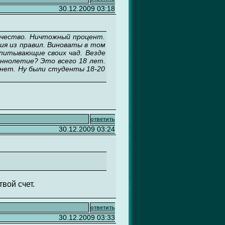
30.12.2009 03:18
ичество. Ничтожный процент.
ия из правил. Виноваты в том
спитывающие своих чад. Везде
еннолетие? Это всего 18 лет.
о нет. Ну были студенты 18-20
ответить
30.12.2009 03:24
вой счет.
ответить
30.12.2009 03:33