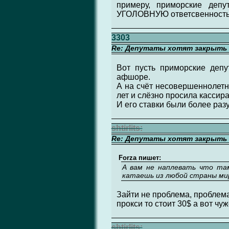
примеру, приморские деп
УГОЛОВНУЮ ответсвенность з
3303
Re: Депутаты хотят закрыть 
Вот пусть приморские депу
афшоре.
А на счёт несовершеннолетни
лет и слёзно просила кассир
И его ставки были более раз
shtirlits:
Re: Депутаты хотят закрыть 
Forza пишет:
А вам не наплевать что та
катаешь из любой страны ми
Зайти не проблема, проблема 
прокси то стоит 30$ а вот чу
shtirlits: