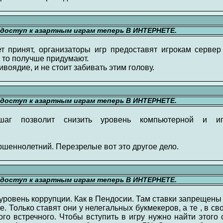
доступ к азартным играм теперь В ИНТЕРНЕТЕ.
т принят, организаторы игр предоставят игрокам серве
о то получше придумают.
воядие, и не стоит забивать этим голову.
доступ к азартным играм теперь В ИНТЕРНЕТЕ.
г позволит снизить уровень компьютерной и игр
ршеннолетний. Перезрелые вот это другое дело.
доступ к азартным играм теперь В ИНТЕРНЕТЕ.
уровень коррупции. Как в Пендосии. Там ставки запрещены а
. Только ставят они у нелегальных букмекеров, а те , в св
ого встречного. Чтобы вступить в игру нужно найти этого 