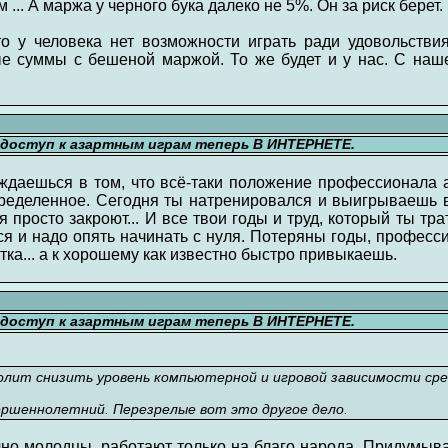
 ... А маржа у черного бука далеко не 5%. Он за риск берет.
то у человека нет возможности играть ради удовольств
е суммы с бешеной маржой. То же будет и у нас. С наш
доступ к азартным играм теперь В ИНТЕРНЕТЕ.
еждаешься в том, что всё-таки положение профессионала 
ределенное. Сегодня ты натренировался и выигрываешь в
я просто закроют... И все твои годы и труд, который ты тр
я и надо опять начинать с нуля. Потеряны годы, професс
тка... а к хорошему как известно быстро привыкаешь.
доступ к азартным играм теперь В ИНТЕРНЕТЕ.
олит снизить уровень компьютерной и игровой зависимости ср
ршеннолетний. Перезрелые вот это другое дело.
чно молодцы, работают только на благо народа. Придумы