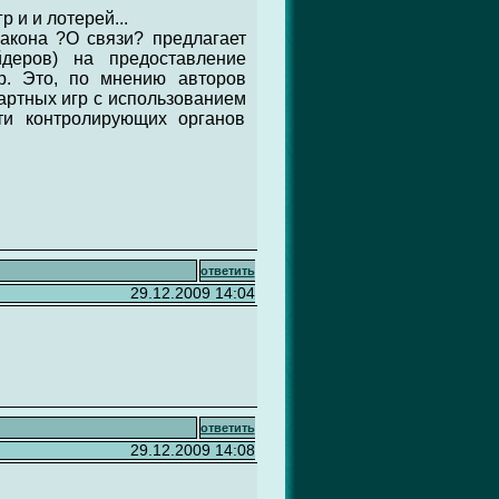
 и и лотерей...
закона ?О связи? предлагает
йдеров) на предоставление
гр. Это, по мнению авторов
артных игр с использованием
сти контролирующих органов
ответить
29.12.2009 14:04
ответить
29.12.2009 14:08