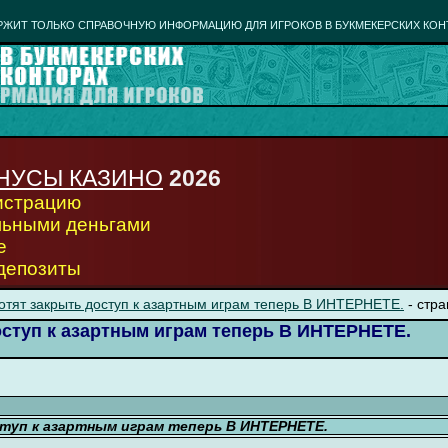
РЖИТ ТОЛЬКО СПРАВОЧНУЮ ИНФОРМАЦИЮ ДЛЯ ИГРОКОВ В БУКМЕКЕРСКИХ КОН
НУСЫ КАЗИНО
2026
гистрацию
льными деньгами
е
 депозиты
отят закрыть доступ к азартным играм теперь В ИНТЕРНЕТЕ.
- стр
оступ к азартным играм теперь В ИНТЕРНЕТЕ.
уп к азартным играм теперь В ИНТЕРНЕТЕ.