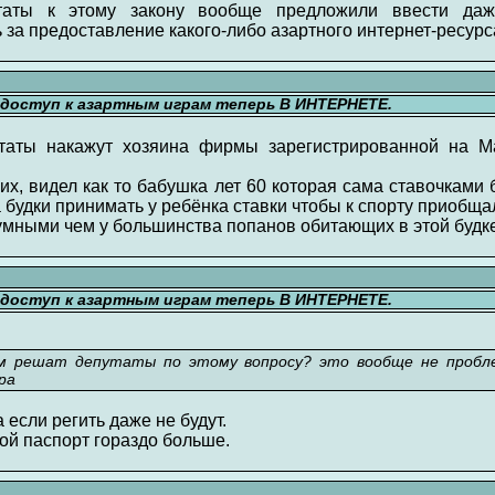
утаты к этому закону вообще предложили ввести даж
а предоставление какого-либо азартного интернет-ресурса
доступ к азартным играм теперь В ИНТЕРНЕТЕ.
таты накажут хозяина фирмы зарегистрированной на М
х, видел как то бабушка лет 60 которая сама ставочками 
а будки принимать у ребёнка ставки чтобы к спорту приобща
умными чем у большинства попанов обитающих в этой будке
доступ к азартным играм теперь В ИНТЕРНЕТЕ.
м решат депутаты по этому вопросу? это вообще не проблем
ра
если регить даже не будут.
жой паспорт гораздо больше.