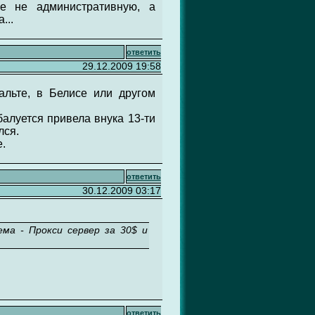
е не административную, а
...
ответить
29.12.2009 19:58
альте, в Белисе или другом
балуется привела внука 13-ти
лся.
.
ответить
30.12.2009 03:17
а - Прокси сервер за 30$ и
ответить