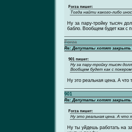
Forza пишет:
Тогда найти какого-либо ино
Ну за пару-тройку тысяч до
бабло. Вообщем будет как с п
Forza
Re: Депутаты хотят закрыть 
901 пишет:
Ну за пару-тройку тысяч дол
Вообщем будет как с покером 
Ну это реальная цена. А что 
901
Re: Депутаты хотят закрыть 
Forza пишет:
Ну это реальная цена. А что 
Ну ты уйдешь работать на за