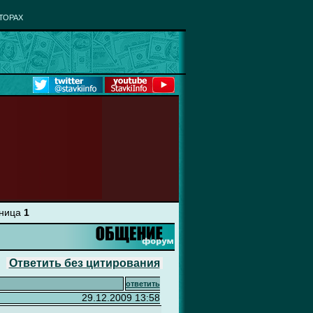
ТОРАХ
аница
1
Ответить без цитирования
ответить
29.12.2009 13:58