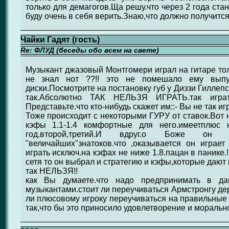
только для демагогов.Ща решу.что через 2 года ст
буду очень в себя верить.Знаю,что должно получится
Чайки Гадят (гость)
Re: ФЛУД (беседы обо всем на свете)
Музыкант джазовый Монтгомери играл на гитаре то
не знал нот ??!! это не помешало ему выпу
диски.Посмотрите на постановку губ у Диззи Гиллепс
так.Абсолютно ТАК НЕЛЬЗЯ ИГРАТЬ.так игра
Представьте.что кто-нибудь скажет им::- Вы не так иг
Тоже происходит с некоторыми ГУРУ от ставок.Вот 
кэфы 1.1-1.4 комфортные для него.имеетплюс н
год.второй,третий.И вдруг.о Боже он 
"величайших"знатоков.что ,оказывается он играе
играть исключ.на кэфах не ниже 1.8.пацан в панике.!
сетя то он выбрал и стратегию и кэфы,которые дают 
так НЕЛЬЗЯ!!
как Вы думаете.что надо предпринимать в да
музыкантами.стоит ли переучиваться Армстронгу 
ли плюсовому игроку переучиваться на правильные
так,что бы это приносило удовлетворение и моральн