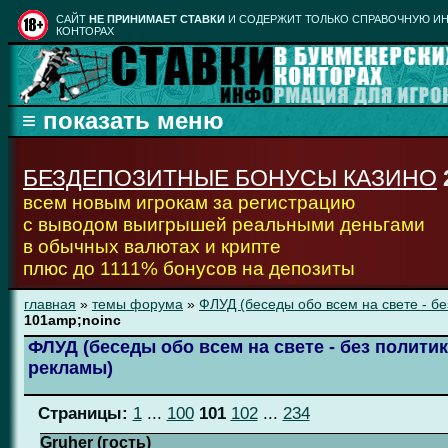
CАЙТ
НЕ ПРИНИМАЕТ СТАВКИ
И СОДЕРЖИТ ТОЛЬКО СПРАВОЧНУЮ ИН
КОНТОРАХ
БЕЗДЕПОЗИТНЫЕ БОНУСЫ КАЗИНО
всем новым игрокам за регистрацию
с выводом выигрышей реальными деньгами
в обычных валютах и крипте
плюс до 1111% бонусов на депозиты
главная
»
темы форума
»
ФЛУД (беседы обо всем на свете - бе
101amp;noinc
ФЛУД (беседы обо всем на свете - без политик
рекламы)
Страницы:
1
...
100
101
102
...
234
Gruher (гость)