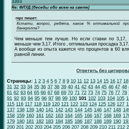
3303
Re: ФЛУД (беседы обо всем на свете)
repz пишет:
Кстати, вопрос, ребята, каков % оптимальной пр
банкролла?
Чем меньше тем лучше. Но если ставки по 3,17, 
меньше чем 3,17. Итого , оптимальная просадка 3,17
А вообще из опыта кажется что процентов в 60 вля
равной линии.
Ответить без цитиров
Страницы:
1
2
3
4
5
6
7
8
9
10
11
12
13
14
15
16
17
18
31
32
33
34
35
36
37
38
39
40
41
42
43
44
45
46
47
48
61
62
63
64
65
66
67
68
69
70
71
72
73
74
75
76
77
78
91
92
93
94
95
96
97
98
99
100
101
102
103
104
105
1
115
116
117
118
119
120
121
122
123
124
125
126
127
1
137
138
139
140
141
142
143
144
145
146
147
148
14
158
159
160
161
162
163
164
165
166
167
168
169
17
179
180
181
182
183
184
185
186
187
188
189
190
19
200
201
202
203
204
205
206
207
208
209
210
211
212
2