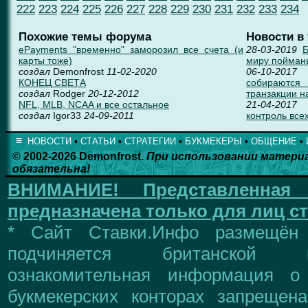
222
223
224
225
226
227
228
229
230
231
232
233
234
Похожие темы форума
Новости в
ePayments "временно" заморозил все счета (и
28-03-2019
Б
карты тоже)
миру пойман
создал
Demonfrost
11-02-2020
06-10-2017
КОНЕЦ СВЕТА
собираются
создал
Rodger
20-12-2012
транзакции н
NFL, MLB, NCAA и все остальное
21-04-2017
создал
Igor33
24-09-2011
контроль всех
≡
НОВОСТИ
▪
СТАТЬИ
▪
СТРАТЕГИИ
▪
БУКМЕКЕРЫ
▪
ОБЩЕНИЕ
▪
© 2002-2026 Demonfrost.
При использовании матери
обязательна!
ВНИМАНИЕ!
Представленна
предназначена только для лиц ст
* Сайт Ставки.Инфо размещён
подчиняется британской 
ознакомительная информация о
букмекерских конторах запрещен