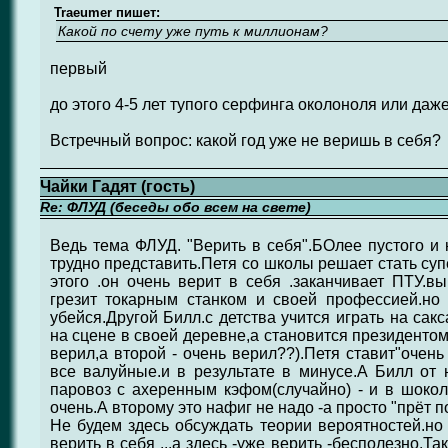
Traeumer пишет:
Какой по счету уже путь к миллионам?
первый
до этого 4-5 лет тупого серфинга околоноля или даж
Встречный вопрос: какой год уже не веришь в себя?
Чайки Гадят (гость)
Re: ФЛУД (беседы обо всем на свете)
Ведь тема ФЛУД. "Верить в себя".БОлее пустого и
трудно представить.Петя со школы решает стать суп
этого .он очень верит в себя .заканчивает ПТУ.вы
грезит токарным станком и своей профессией.но 
убейся.Другой Билл.с детства учится играть на сак
на сцене в своей деревне,а становится президентом
верил,а второй - очень верил??).Петя ставит"очень
все валуйные.и в результате в минусе.А Билл от 
паровоз с ахеренным кэфом(случайно) - и в шокол
очень.А второму это нафиг не надо -а просто "прёт п
Не будем здесь обсуждать теории вероятностей.но 
верить в себя ...а здесь -уже верить -бесполезно.Та