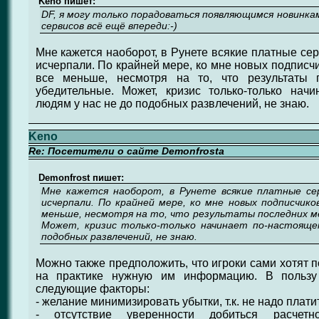
Keno пишет:
DF, я могу только порадоваться появляющимся новинкам
сервисов всё ещё впереди:-)
Мне кажется наоборот, в Рунете всякие платные се
исчерпали. По крайней мере, ко мне новых подписч
все меньше, несмотря на то, что результаты 
убедительные. Может, кризис только-только начи
людям у нас не до подобных развлечений, не знаю.
Keno
Re: Посетители о сайте Demonfrosta
Demonfrost пишет:
Мне кажется наоборот, в Рунете всякие платные се
исчерпали. По крайней мере, ко мне новых подписчик
меньше, несмотря на то, что результаты последних м
Может, кризис только-только начинает по-настояще
подобных развлечений, не знаю.
Можно также предположить, что игроки сами хотят п
на практике нужную им информацию. В пользу
следующие факторы:
- желание минимизировать убытки, т.к. не надо пла
- отсутствие уверенности добиться расчет