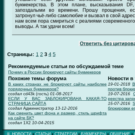
букмекерства. В этом плане, высказывания DF,
запоздалыми во времени. Прошу прощения, е
затронул чьё-либо самолюбие и вызвал в свой адрес
нам всем пора смириться с реалиями современного
выводы. А так удачи всем!
Ответить без цитиров
Страницы:
1
2
3
4
5
Рекомендуемые статьи по обсуждаемой теме
Почему в России блокируют сайты букмекеров
Похожие темы форума
Новости в
В каких странах не блокируют сайты наиболее
19-01-2018
В
порядочных букмекеров?
против блоки
создал
cd43k (гость)
01-08-2017
19-07-2016
ЕСЛИ У ВАС ЗАБЛОКИРОВАНА КАКАЯ-ТО
реестра зап
СТРАНИЦА САЙТА
15-07-2016
S
создал
Администратор
13-12-2016
блокировки е
Как сменить цвет фона и размер, стиль шрифта
на сайте БК?
создал
1X2
10-04-2015
≡
НОВОСТИ
▪
СТАТЬИ
▪
СТРАТЕГИИ
▪
БУКМЕКЕРЫ
▪
ОБЩЕНИЕ
▪