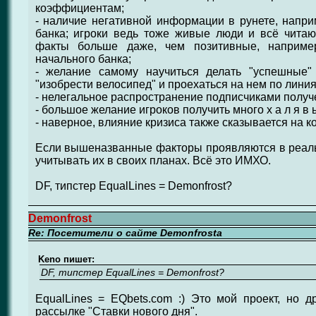
коэффициентам;
- наличие негативной информации в рунете, напр
банка; игроки ведь тоже живые люди и всё читаю
факты больше даже, чем позитивные, наприме
начального банка;
- желание самому научиться делать "успешные" с
"изобрести велосипед" и проехаться на нем по линия
- нелегальное распространение подписчиками получ
- большое желание игроков получить много х а л я в ы
- наверное, влияние кризиса также сказывается на к
Если вышеназванные факторы проявляются в реальн
учитывать их в своих планах. Всё это ИМХО.
DF, типстер EqualLines = Demonfrost?
Demonfrost
Re: Посетители о сайте Demonfrosta
Keno пишет:
DF, типстер EqualLines = Demonfrost?
EqualLines = EQbets.com :) Это мой проект, но 
рассылке "Ставки нового дня".