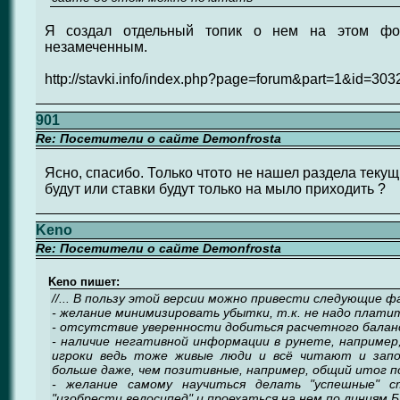
Я создал отдельный топик о нем на этом фо
незамеченным.
http://stavki.info/index.php?page=forum&part=1&id=303
901
Re: Посетители о сайте Demonfrosta
Ясно, спасибо. Только чтото не нашел раздела текущи
будут или ставки будут только на мыло приходить ?
Keno
Re: Посетители о сайте Demonfrosta
Keno пишет:
//... В пользу этой версии можно привести следующие 
- желание минимизировать убытки, т.к. не надо плати
- отсутствие уверенности добиться расчетного балан
- наличие негативной информации в рунете, например
игроки ведь тоже живые люди и всё читают и за
больше даже, чем позитивные, например, общий итог по
- желание самому научиться делать "успешные" с
"изобрести велосипед" и проехаться на нем по линиям Б