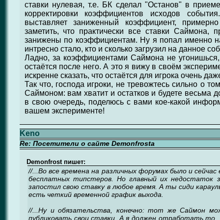
ставки нулевая, т.е. БК сделал "Останов" в прием
корректировки коэффициентов исходов события
выставляет заниженный коэффициент, примерно
заметить, что практически все ставки Саймона, 
занижены по коэффициентам. Ну я попал именно н
интресно стало, кто и сколько загрузил на данное с
Ладно, за коэффициентами Саймона не угонишься, н
остаётся после него. А это я вижу в своём экспериме
искренне сказать, что остаётся для игрока очень даж
Так что, господа игроки, не тревожтесь сильно о том
Саймоном: вам хватит и остатков и будете весьма д
в свою очередь, поделюсь с вами кое-какой инфор
вашем эксперименте!
Keno
Re: Посетители о сайте Demonfrosta
Demonfrost пишет:
//...Во все времена на различных форумах было и сейча
бесплатных типстеров. Но главный их недостаток з
запостил свою ставку в любое время. А ты сиди карауль
есть четкий временной график выхода.
//...Ну и обязательства, конечно: тот же Саймон 
публиковать свои ставки. А я должен отработать то,