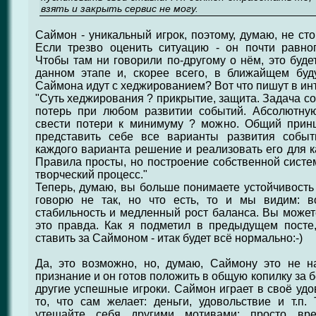
взять и закрыть сервис не могу.
Саймон - уникальный игрок, поэтому, думаю, не ст
Если трезво оценить ситуацию - он почти равноп
Чтобы там ни говорили по-другому о нём, это буде
данном этапе и, скорее всего, в ближайщем буд
Саймона идут с хеджированием? Вот что пишут в инт
"Суть хеджирования ? прикрытие, защита. Задача со
потерь при любом развитии событий. Абсолютную
свести потери к минимуму ? можно. Общий прин
представить себе все варианты развития событ
каждого варианта решение и реализовать его для к
Правила просты, но построение собственной сист
творческий процесс."
Теперь, думаю, вы больше понимаете устойчивость 
говорю не так, но что есть, то и мы видим: 
стабильность и медленный рост баланса. Вы можете
это правда. Как я подметил в предыдущем посте,
ставить за Саймоном - итак будет всё нормально:-)
Да, это возможно, но, думаю, Саймону это не 
признание и он готов положить в общую копилку за бе
другие успешные игроки. Саймон играет в своё удо
то, что сам желает: деньги, удовольствие и т.п.
утешайте себя другими мотивами: просто вр