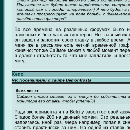
Этот фактор наиболее весомый среди остальных и р
Получается как будто такая парадоксальная ситуаци
который сам и породил вторичного:-) А что будет в 
всё-таки прогрессируют на поле борьбы с букмекером
насчёт этого фактора?
Во все времена на различных форумах было и 
плюсовых и бесплатных типстеров. Но главный их н
он зашел и запостил свою ставку в любое время. А
меня же в рассылке есть четкий временной графи
конечно: тот же Саймон может в любой момент перес
я должен отработать то, что мне заплатили, и прос
могу.
Keno
Re: Посетители о сайте Demonfrosta
Дима пишет:
Саймон иногда ставит за 5 минут до события,ты ка
монитора его ставки чтобы успеть?))
Ради эксперимента я на Betcity завел гостевой акк
Ставок более 200 на данный момент. Это реальны
напрягаясь, иной раз, вчера например, попал в си
ставить практически за ним. На одной из ставок 