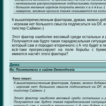
- нелегальное распространение подписчиками полученн
- большое желание игроков получить много х а л я в ы:-)
- наверное, влияние кризиса также сказывается на колич
К вышеперечисленным факторам, думаю, можно доба
- игрокам нет большого смысла подписаться на DF, 
типстер Саймон:-)
Этот фактор наиболее весомый среди остальных и р
Получается как будто такая парадоксальная ситуаци
который сам и породил вторичного:-) А что будет в
всё-таки прогрессируют на поле борьбы с букм
имеются насчёт этого фактора?
Дима
Re: Посетители о сайте Demonfrosta
Keno пишет:
К вышеперечисленным факторам, думаю, можно добави
- игрокам нет большого смысла подписаться на DF, 
типстер Саймон:-)
Этот фактор наиболее весомый среди остальных и р
Получается как будто такая парадоксальная ситуаци
который сам и породил вторичного:-) А что будет в 