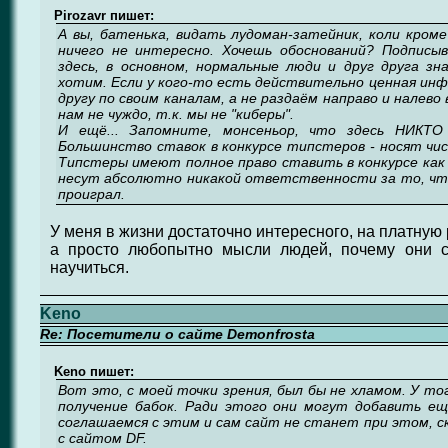
Pirozavr пишет:
А вы, батенька, видать лудоман-затейник, коли кроме
ничего не интересно. Хочешь обоснований? Подписы
здесь, в основном, нормальные люди и друг друга зн
хотим. Если у кого-то есть действительно ценная инф
другу по своим каналам, а не раздаём направо и налево
нам не чуждо, т.к. мы не "киберы".
И ещё... Запомните, монсеньор, что здесь НИ
Большинство ставок в конкурсе типстеров - носят чи
Типстеры имеют полное право ставить в конкурсе как
несут абсолютно никакой ответственности за то, что
проиграл.
У меня в жизни достаточно интересного, на платную 
а просто любопытно мысли людей, почему они с
научиться.
Keno
Re: Посетители о сайте Demonfrosta
Keno пишет:
Вот это, с моей точки зрения, был бы не хламом. У то
получение бабок. Ради этого они могут добавить е
соглашаемся с этим и сам сайт не станет при этом, ск
с сайтом DF.