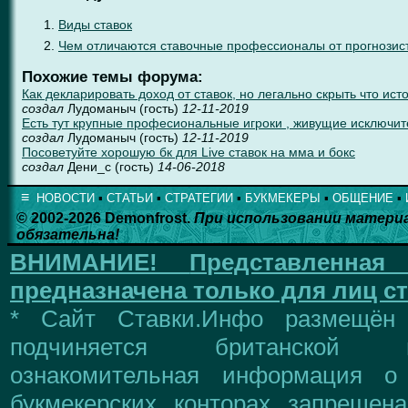
Виды ставок
Чем отличаются ставочные профессионалы от прогнозис
Похожие темы форума:
Как декларировать доход от ставок, но легально скрыть что ист
создал
Лудоманыч (гость)
12-11-2019
Есть тут крупные професиональные игроки , живущие исключите
создал
Лудоманыч (гость)
12-11-2019
Посоветуйте хорошую бк для Live ставок на мма и бокс
создал
Дени_с (гость)
14-06-2018
≡
НОВОСТИ
▪
СТАТЬИ
▪
СТРАТЕГИИ
▪
БУКМЕКЕРЫ
▪
ОБЩЕНИЕ
▪
© 2002-2026 Demonfrost.
При использовании матери
обязательна!
ВНИМАНИЕ!
Представленна
предназначена только для лиц ст
* Сайт Ставки.Инфо размещён
подчиняется британской 
ознакомительная информация о
букмекерских конторах запрещен