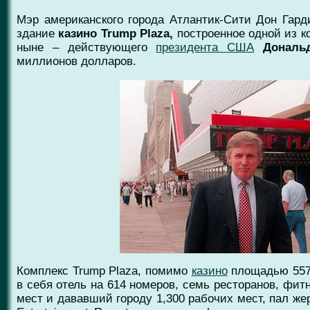
Мэр американского города Атлантик-Сити Дон Гард
здание
казино Trump Plaza,
построенное одной из к
ныне – действующего
президента США
Дональ
миллионов долларов.
Комплекс Trump Plaza, помимо
казино
площадью 557
в себя отель на 614 номеров, семь ресторанов, фит
мест и дававший городу 1,300 рабочих мест, пал же