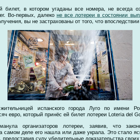
й билет, в котором угаданы все номера, не всегда оз
ег. Во-первых, далеко
не все лотереи в состоянии вы
лучения, вы не застрахованы от того, что впоследствии 
 жительницей испанского города Луго по имени Ро
ч евро, который принёс ей билет лотереи Loteria del Go
анула организаторов лотереи, заявив, что зако
на самом деле его нашла или даже украла. Это стало я
, предоставив суду убедительные доказательства своих 