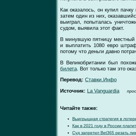
Как оказалось, он купил пачк
затем один из них, оказавшийс
выиграл, попыталась уничтожи
судом, выявила этот факт.
В минувшую пятницу местный с
и выплатить 1080 евро штраф
потому что деньги давно потра
В Великобритании был похож
билета
. Вот только там это о
Перевод:
Ставки.Инфо
Источник:
La Vanguardia
про
Читайте также:
Выигрышная стратегия в лотер
Как в 2021 году в России плат
Суд запретил Bet365 резать лим