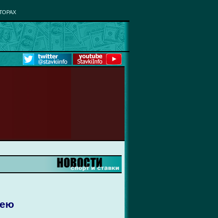
ТОРАХ
рею