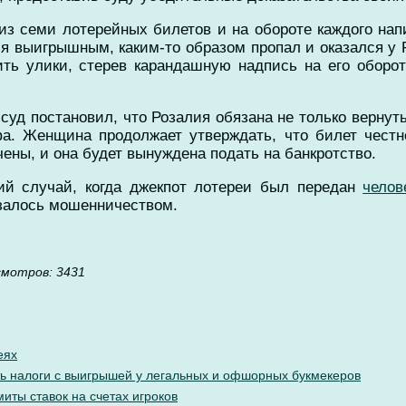
у из семи лотерейных билетов и на обороте каждого на
я выигрышным, каким-то образом пропал и оказался у Р
ть улики, стерев карандашную надпись на его оборот
уд постановил, что Розалия обязана не только вернут
а. Женщина продолжает утверждать, что билет честно
чены, и она будет вынуждена подать на банкротство.
ий случай, когда джекпот лотереи был передан
челов
казалось мошенничеством.
cмотров: 3431
еях
ить налоги с выигрышей у легальных и офшорных букмекеров
иты ставок на счетах игроков