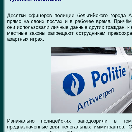
Десятки офицеров полиции бельгийского города 
прямо на своих постах и в рабочее время. Причём
они использовали личные данные других граждан, к 
местные законы запрещают сотрудникам правоохра
азартных играх.
Изначально полицейских заподозрили в то
предназначенные для нелегальных иммигрантов. О