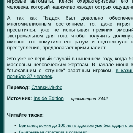
игровые автоматы. Кейси охарактеризовал его к
человека, который навязчиво жаждет острых ощущен
А так как Пэддок был довольно обеспече
многомиллионным состоянием, то, даже играя 
пресытился, уже не испытывая прежних эмоци
экстремальном для того, чтобы получить должну
именно это помутило его разум и подтолкнуло 
преступления, предполагает криминалист.
Это уже не первый случай в нынешнем году, когда б
массовым человеческим жертвам. В начале июня в 
"съехавшим с катушек" азартным игроком,
в кази
погибло 37 человек
.
Перевод:
Ставки.Инфо
Источник:
Inside Edition
проcмотров: 3442
Читайте также:
Британец дожил до 100 лет в здравом уме благодаря ста
Выигрышная стратегия в лотереях