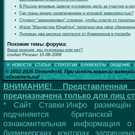
В России впервые завели уголовное дело за участие в не
Где грань между развлечением и игровой зависимостью?
Студент "заминировал" стадион, чтобы спасти от проигр
Игрок "Манчестер Юнайтед" проиграл все свои сбережен
Лудоман два месяца прятался от букмекеров в погребе
Похожие темы форума:
Ваше мнение: мы лудоманы или нет?
создал
Pirozavr
10-08-2009
≡
НОВОСТИ
▪
СТАТЬИ
▪
СТРАТЕГИИ
▪
БУКМЕКЕРЫ
▪
ОБЩЕНИЕ
▪
© 2002-2026 Demonfrost.
При использовании матери
обязательна!
ВНИМАНИЕ!
Представленна
предназначена только для лиц ст
* Сайт Ставки.Инфо размещён
подчиняется британской 
ознакомительная информация о
букмекерских конторах запрещен