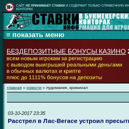
CАЙТ
НЕ ПРИНИМАЕТ СТАВКИ
И СОДЕРЖИТ ТОЛЬКО СПРАВОЧНУЮ ИН
КОНТОРАХ
БЕЗДЕПОЗИТНЫЕ БОНУСЫ КАЗИНО
всем новым игрокам за регистрацию
с выводом выигрышей реальными деньгами
в обычных валютах и крипте
плюс до 1111% бонусов на депозиты
главная
»
новости
» лудомания, криминал
03-10-2017 23:35
Расстрел в Лас-Вегасе устроил пресы