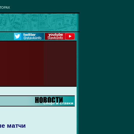
ТОРАХ
е матчи