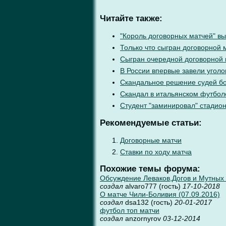
Читайте также:
"Король договорных матчей" вы
Только что сыгран договорной 
Сыгран очередной договорной
В России впервые завели уголо
Скандальное решение судей бо
Скандал в итальянском футбол
Студент "заминировал" стадион
Рекомендуемые статьи:
Договорные матчи
Ставки по ходу матча
Похожие темы форума:
Обсуждение Леваков,Догов и Мутных м
создал
alvaro777 (гость)
17-10-2018
О матче Чили-Боливия (07.09.2016)
создал
dsa132 (гость)
20-01-2017
футбол топ матчи
создал
anzornyrov
03-12-2014