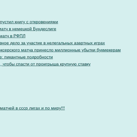
пустил книгу с откровениями
матч в немецкой Бундеслиге
 матч в РФПЛ
вное дело за участие в нелегальных азартных играх
ксерского матча принесло миллионные убытки букмекерам
е: пикантные подробности
, чтобы спасти от проигрыша крупную ставку
атчей в ссср лигах и по миру!!!