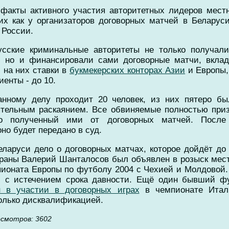
факты активного участия авторитетных лидеров местн
х как у организаторов договорных матчей в Беларуси,
 России.
усские криминальные авторитеты не только получали
, но и финансировали сами договорные матчи, вкла
и на них ставки в
букмекерских конторах Азии
и Европы,
енты - до 10.
анному делу проходит 20 человек, из них пятеро бы
еятельным раскаянием. Все обвиняемые полностью при
нно полученный ими от договорных матчей. После
но будет передано в суд.
ларуси дело о договорных матчах, которое дойдёт до 
траны Валерий Шанталосов был объявлен в розыск мес
ионата Европы по футболу 2004 с Чехией и Молдовой. 
и с истечением срока давности. Ещё один бывший ф
 в участии в договорных играх
в чемпионате Итали
только дисквалификацией.
оcмотров: 3602