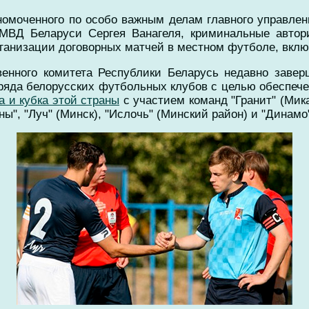
омоченного по особо важным делам главного управлен
 МВД Беларуси Сергея Ванагеля, криминальные автор
рганизации договорных матчей в местном футболе, вкл
енного комитета Республики Беларусь недавно завер
о ряда белорусских футбольных клубов с целью обеспеч
 и кубка этой страны
с участием команд "Гранит" (Мик
ы", "Луч" (Минск), "Ислочь" (Минский район) и "Динамо"