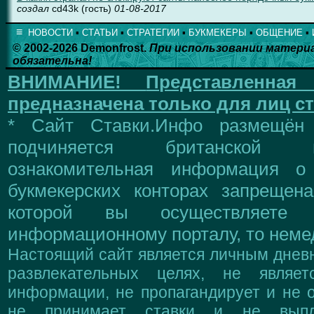
создал
cd43k (гость)
01-08-2017
≡
НОВОСТИ
▪
СТАТЬИ
▪
СТРАТЕГИИ
▪
БУКМЕКЕРЫ
▪
ОБЩЕНИЕ
▪
© 2002-2026 Demonfrost.
При использовании матери
обязательна!
ВНИМАНИЕ!
Представленна
предназначена только для лиц ст
* Сайт Ставки.Инфо размещён
подчиняется британской 
ознакомительная информация о
букмекерских конторах запрещен
которой вы осуществляете
информационному порталу, то немед
Настоящий сайт является личным дневн
развлекательных целях, не являе
информации, не пропагандирует и не о
не принимает ставки и не выпл