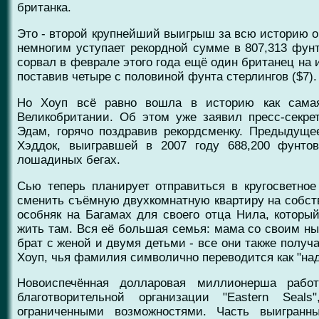
британка.
Это - второй крупнейший выигрыш за всю историю 
немногим уступает рекордной сумме в 807,313 фунто
сорвал в феврале этого года ещё один британец на иг
поставив четыре с половиной фунта стерлингов ($7).
Но Хоуп всё равно вошла в историю как самая
Великобритании. Об этом уже заявил пресс-секрет
Эдам, горячо поздравив рекордсменку. Предыдуще
Хэддок, выигравшей в 2007 году 688,200 фунтов 
лошадиных бегах.
Сью теперь планирует отправиться в кругосветно
сменить съёмную двухкомнатную квартиру на собст
особняк на Багамах для своего отца Нила, которы
жить там. Вся её большая семья: мама со своим н
брат с женой и двумя детьми - все они также получ
Хоуп, чья фамилия символично переводится как "на
Новоиспечённая долларовая миллионерша рабо
благотворительной организации "Eastern Seal
ограниченными возможностями. Часть выигранн