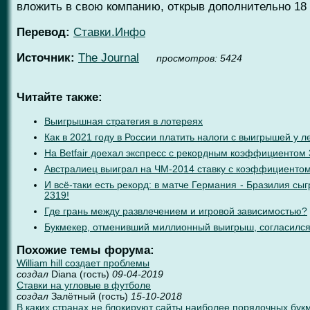
вложить в свою компанию, открыв дополнительно 18 
Перевод:
Ставки.Инфо
Источник:
The Journal
проcмотров: 5424
Читайте также:
Выигрышная стратегия в лотереях
Как в 2021 году в России платить налоги с выигрышей у
На Betfair доехал экспресс с рекордным коэффициентом 
Австралиец выиграл на ЧМ-2014 ставку с коэффициенто
И всё-таки есть рекорд: в матче Германия - Бразилия с
2319!
Где грань между развлечением и игровой зависимостью?
Букмекер, отменивший миллионный выигрыш, согласился
Похожие темы форума:
William hill создает проблемы
создал
Diana (гость)
09-04-2019
Ставки на угловые в футболе
создал
Залётный (гость)
15-10-2018
В каких странах не блокируют сайты наиболее порядочных бук