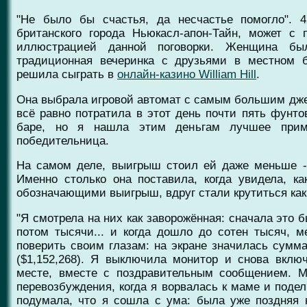
"Не было бы счастья, да несчастье помогло". 
британского города Ньюкасл-апон-Тайн, может с
иллюстрацией данной поговорки. Женщина был
традиционная вечеринка с друзьями в местном 
решила сыграть в
онлайн-казино William Hill
.
Она выбрала игровой автомат с самым большим джек-
всё равно потратила в этот день почти пять фунтов
баре, но я нашла этим деньгам лучшее приме
победительница.
На самом деле, выигрыш стоил ей даже меньше - 
Именно столько она поставила, когда увидела, к
обозначающими выигрыш, вдруг стали крутиться как
"Я смотрела на них как заворожённая: сначала это 
потом тысячи... и когда дошло до сотен тысяч, м
поверить своим глазам: на экране значилась сумм
($1,152,268). Я выключила монитор и снова вклю
месте, вместе с поздравительным сообщением. М
перевозбуждения, когда я ворвалась к маме и поде
подумала, что я сошла с ума: была уже поздняя 