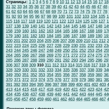
Страницы:
1
2
3
4
5
6
7
8
9
10
11
12
13
14
15
16
17
18
31
32
33
34
35
36
37
38
39
40
41
42
43
44
45
46
47
48
61
62
63
64
65
66
67
68
69
70
71
72
73
74
75
76
77
78
91
92
93
94
95
96
97
98
99
100
101
102
103
104
105
1
115
116
117
118
119
120
121
122
123
124
125
126
127
1
137
138
139
140
141
142
143
144
145
146
147
148
14
158
159
160
161
162
163
164
165
166
167
168
169
17
179
180
181
182
183
184
185
186
187
188
189
190
19
200
201
202
203
204
205
206
207
208
209
210
211
212
2
222
223
224
225
226
227
228
229
230
231
232
233
23
243
244
245
246
247
248
249
250
251
252
253
254
25
264
265
266
267
268
269
270
271
272
273
274
275
27
285
286
287
288
289
290
291
292
293
294
295
296
29
306
307
308
309
310
311
312
313
314
315
316
317
318
3
328
329
330
331
332
333
334
335
336
337
338
339
34
349
350
351
352
353
354
355
356
357
358
359
360
36
370
371
372
373
374
375
376
377
378
379
380
381
38
391
392
393
394
395
396
397
398
399
400
401
402
403
413
414
415
416
417
418
419
420
421
422
423
424
42
434
435
436
437
438
439
440
441
442
443
444
445
44
455
456
457
458
459
460
461
462
463
464
465
466
467
Похожие темы форума