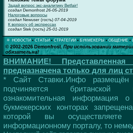
Задай вопрос экс-аналитику Betfair!
создал
Demonfrost
26-05-2019
Налоговые вопросы
создал
Newuser (гость)
07-04-2019
К вопросу об экспрессах
создал
Stek (гость)
25-01-2019
≡
НОВОСТИ
▪
СТАТЬИ
▪
СТРАТЕГИИ
▪
БУКМЕКЕРЫ
▪
ОБЩЕНИЕ
▪
© 2002-2026 Demonfrost.
При использовании матери
обязательна!
ВНИМАНИЕ!
Представленна
предназначена только для лиц ст
* Сайт Ставки.Инфо размещён
подчиняется британской 
ознакомительная информация о
букмекерских конторах запрещен
которой вы осуществляете
информационному порталу, то немед