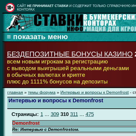
CАЙТ
НЕ ПРИНИМАЕТ СТАВКИ
И СОДЕРЖИТ ТОЛЬКО СПРАВОЧНУЮ ИН
КОНТОРАХ
БЕЗДЕПОЗИТНЫЕ БОНУСЫ КАЗИНО
всем новым игрокам за регистрацию
с выводом выигрышей реальными деньгами
в обычных валютах и крипте
плюс до 1111% бонусов на депозиты
главная
»
темы форума
»
Интервью и вопросы к Demonfrost
- с
Интервью и вопросы к Demonfrost
Страницы:
1
...
309
310
311
...
475
Demonfrost
Re: Интервью с Demonfrostом.