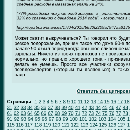
среднем расходы в магазинах упали на 24%.
"77% российских покупателей говорят о _значительном
32% по сравнению с декабрем 2014 года", - говорится в 
http://top.rbc.ru/finances/17/04/2015/5530f2209a7947aa813
Может хватит выкручиваться? Ты говорил что будет
резкое подорожание, причем такое что даже 90-е п
начале 90-х был период когда обычное сливочное ма
зарплаты. Ничего из твоих прогнозов не произошло
нормально, но правило хорошего тона - признава
делать не умеешь. Просто все участники форум
псевдоэкспертов (которым ты являешься) в таки
надо.
Ответить без цитиров
Страницы:
1
2
3
4
5
6
7
8
9
10
11
12
13
14
15
16
17
18
31
32
33
34
35
36
37
38
39
40
41
42
43
44
45
46
47
48
61
62
63
64
65
66
67
68
69
70
71
72
73
74
75
76
77
78
91
92
93
94
95
96
97
98
99
100
101
102
103
104
105
1
115
116
117
118
119
120
121
122
123
124
125
126
127
1