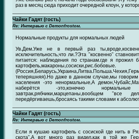
раз в месяц сюда приходит очередной клоун, у котор
Чайки Гадят (гость)
Re: Интервью с Demonfrostом.
Нормальные продукты для нормальных людей
Ув.Дем.Уже не в первый раз ты,вроде,косве
исключительность,что ли.?Эта "косвенно" ставнови
питается: наблюдения по странам.где я прожил 
картофель,макароны,сосиски,рис.бобовые.
(Россия,Беларусь,Украина,Литва.Польша.Ч
теперяшняя).Но даже в данном случае,мы говорим о
населения -это ненормальные,А демон,Чубайс,М
наберётся -это,конечно нормальные
завтрак,рябчики,марцепаны,вообщем "все д
передёргиваешь,бросаясь такими словами к абсолю
Чайки Гадят (гость)
Re: Интервью с Demonfrostом.
Если я кушаю картофель с сосиской где нить в Ря
скота".А вот много раз видел,как в той же Ге