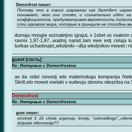
Demonfrost пишет:
Потому что в таких шаражках как балтбет играю
понимает, чего они стоят, и сознательно идёт на 
коэффициентов, предусматривая вероятность попасть 
слои игрового мира, которые в принципе не способны м
dumaju mnogie soznateljno igrajut, v 1xbet vo vsakom sl
ravnix 1,97-1,97...wadnij narod..tam ewe estj celaja 
turikax uchastvujet,,wkoljniki---dlja wkoljnikov mowet i n
guest (гость)
Re: Интервью с Demonfrostом.
ax da videl novostj wto materinskaja kompanija Nete
Skrill,eto mowet vsetaki v xudwuju storonu oteazitsa na S
Demonfrost
Re: Интервью с Demonfrostом.
gues пишет:
smotreli li 16 chisla prjamuju lininiju "solncelikogo",,o4ere
stojuwie otkrovenija??