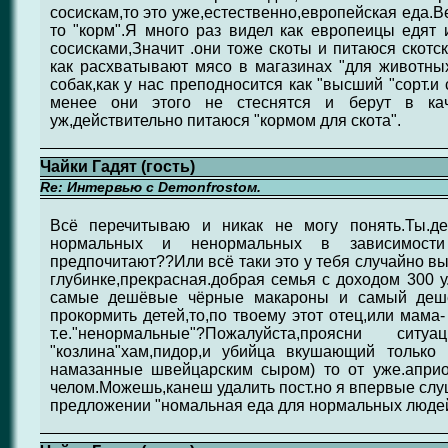
сосискам,то это уже,естественно,европейская еда.В
то "корм".Я много раз видел как европеицы едят
сосисками,Значит .они тоже скоты и питаюся скотс
как расхватывают мясо в магазинах "для животны
собак,как у нас преподносится как "высший "сорт.и
менее они этого не стеснятся и берут в ка
уж,действительно питаюся "кормом для скота".
Чайки Гадят (гость)
Re: Интервью с Demonfrostом.
Всё перечитываю и никак не могу понять.Ты.д
нормальных и ненормальных в зависимост
предпочитают??Или всё таки это у тебя случайно в
глубинке,прекрасная.добрая семья с доходом 300 у.
самые дешёвые чёрные макароны и самый дешёв
прокормить детей,то,по твоему этот отец,или мама
т.е."ненормальные"?Пожалуйста,проясни с
"козлина"хам,пидор,и убийца вкушающий только 
намазанные швейцарским сыром) то от уже.априо
челом.Можешь,канеш удалить пост.но я впервые слу
предложении "номальная еда для нормальных людей