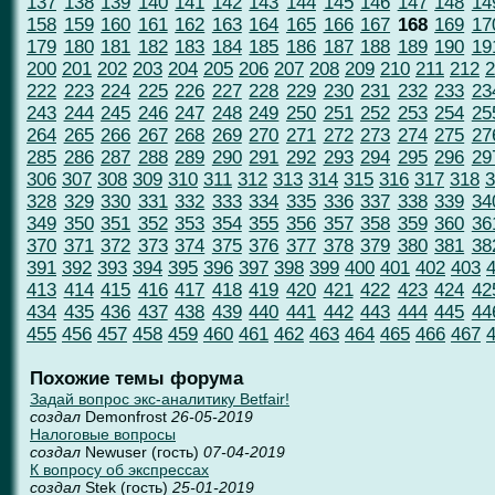
137
138
139
140
141
142
143
144
145
146
147
148
14
158
159
160
161
162
163
164
165
166
167
168
169
17
179
180
181
182
183
184
185
186
187
188
189
190
19
200
201
202
203
204
205
206
207
208
209
210
211
212
2
222
223
224
225
226
227
228
229
230
231
232
233
23
243
244
245
246
247
248
249
250
251
252
253
254
25
264
265
266
267
268
269
270
271
272
273
274
275
27
285
286
287
288
289
290
291
292
293
294
295
296
29
306
307
308
309
310
311
312
313
314
315
316
317
318
3
328
329
330
331
332
333
334
335
336
337
338
339
34
349
350
351
352
353
354
355
356
357
358
359
360
36
370
371
372
373
374
375
376
377
378
379
380
381
38
391
392
393
394
395
396
397
398
399
400
401
402
403
413
414
415
416
417
418
419
420
421
422
423
424
42
434
435
436
437
438
439
440
441
442
443
444
445
44
455
456
457
458
459
460
461
462
463
464
465
466
467
Похожие темы форума
Задай вопрос экс-аналитику Betfair!
создал
Demonfrost
26-05-2019
Налоговые вопросы
создал
Newuser (гость)
07-04-2019
К вопросу об экспрессах
создал
Stek (гость)
25-01-2019