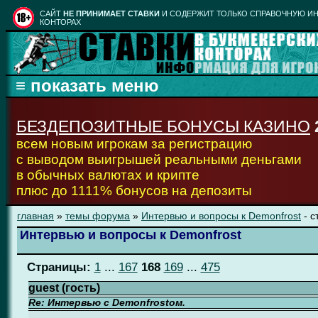
CАЙТ
НЕ ПРИНИМАЕТ СТАВКИ
И СОДЕРЖИТ ТОЛЬКО СПРАВОЧНУЮ ИН
КОНТОРАХ
БЕЗДЕПОЗИТНЫЕ БОНУСЫ КАЗИНО
всем новым игрокам за регистрацию
с выводом выигрышей реальными деньгами
в обычных валютах и крипте
плюс до 1111% бонусов на депозиты
главная
»
темы форума
»
Интервью и вопросы к Demonfrost
- с
Интервью и вопросы к Demonfrost
Страницы:
1
...
167
168
169
...
475
guest (гость)
Re: Интервью с Demonfrostом.