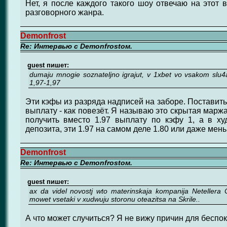
Нет, я после каждого такого шоу отвечаю на этот 
разговорного жанра.
Demonfrost
Re: Интервью с Demonfrostом.
guest пишет:
dumaju mnogie soznateljno igrajut, v 1xbet vo vsakom slu4ae,
1,97-1,97
Эти кэфы из разряда надписей на заборе. Поставить
выплату - как повезёт. Я называю это скрытая марж
получить вместо 1.97 выплату по кэфу 1, а в х
депозита, эти 1.97 на самом деле 1.80 или даже мен
Demonfrost
Re: Интервью с Demonfrostом.
guest пишет:
ax da videl novostj wto materinskaja kompanija Netellera O
mowet vsetaki v xudwuju storonu oteazitsa na Skrile..
А что может случиться? Я не вижу причин для беспок