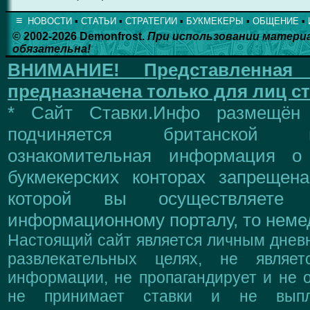
≡
НОВОСТИ
▪
СТАТЬИ
▪
СТРАТЕГИИ
▪
БУКМЕКЕРЫ
▪
ОБЩЕНИЕ
▪
© 2002-2026 Demonfrost.
При использовании матери
обязательна!
ВНИМАНИЕ!
Представленна
предназначена только для лиц ст
* Сайт Ставки.Инфо размещён
подчиняется британской 
ознакомительная информация о
букмекерских конторах запрещен
которой вы осуществляете
информационному порталу, то немед
Настоящий сайт является личным дневн
развлекательных целях, не являе
информации, не пропагандирует и не о
не принимает ставки и не выпл